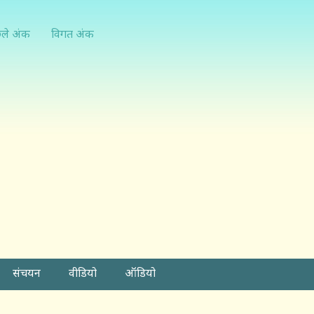
्ले अंक
विगत अंक
संचयन
वीडियो
ऑडियो