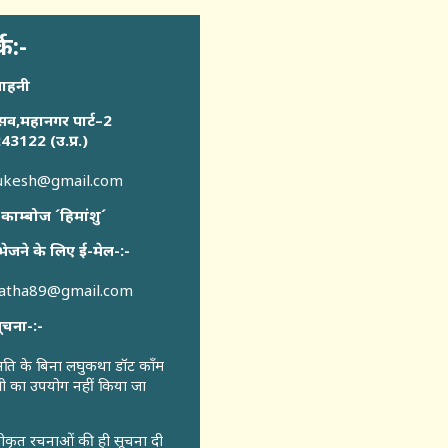
्क:-
साहनी
सव,महानगर पार्ट–2
43122 (उ.प्र.)
sukesh@gmail.com
 काम्बोज ´हिमांशु´
भेजने के लिए ई-मेल-:-
katha89@gmail.com
ूचना-:-
ुमति के बिना लघुकथा डॉट कॉंम
री का उपयोग नहीं किया जा
वीकृत रचनाओं की ही सूचना दी