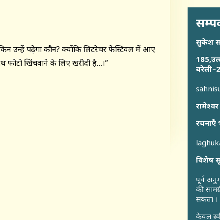
सम्पर
सुकेश 
लेकिन उन्हें पढ़ेगा कौन? क्योंकि लिटरेचर फेस्टिवल में आए
185,उत्
े साथ फोटो खिंचवाने के लिए खरीदी है…।”
बरेली–2
sahni
रामेश्वर
रचनाएँ 
laghu
विशेष स
पूर्व अन
की सामग्
सकता ।
केवल स्