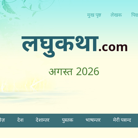
मुख पृष्ठ
लेखक
पिछ
लघुकथा
.com
अगस्त 2026
वेज़
देश
देशान्तर
पुस्तक
भाषान्तर
मेरी पसन्द