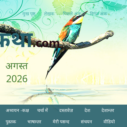
मुख पृष्ठ
लेखक
पिछ्ले अंक
विगत अंक
कथा
.com
अगस्त
2026
अध्ययन -कक्ष
चर्चा में
दस्तावेज़
देश
देशान्तर
पुस्तक
भाषान्तर
मेरी पसन्द
संचयन
वीडियो