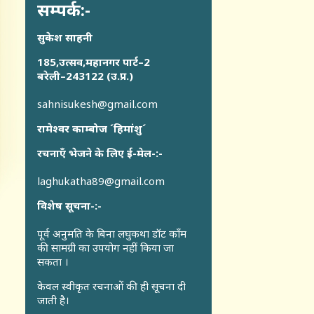
सम्पर्क:-
सुकेश साहनी
185,उत्सव,महानगर पार्ट–2
बरेली–243122 (उ.प्र.)
sahnisukesh@gmail.com
रामेश्वर काम्बोज ´हिमांशु´
रचनाएँ भेजने के लिए ई-मेल-:-
laghukatha89@gmail.com
विशेष सूचना-:-
पूर्व अनुमति के बिना लघुकथा डॉट कॉंम
की सामग्री का उपयोग नहीं किया जा
सकता ।
केवल स्वीकृत रचनाओं की ही सूचना दी
जाती है।