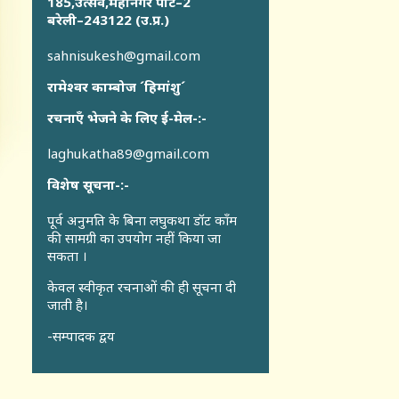
185,उत्सव,महानगर पार्ट–2
बरेली–243122 (उ.प्र.)
sahnisukesh@gmail.com
रामेश्वर काम्बोज ´हिमांशु´
रचनाएँ भेजने के लिए ई-मेल-:-
laghukatha89@gmail.com
विशेष सूचना-:-
पूर्व अनुमति के बिना लघुकथा डॉट कॉंम
की सामग्री का उपयोग नहीं किया जा
सकता ।
केवल स्वीकृत रचनाओं की ही सूचना दी
जाती है।
-सम्पादक द्वय