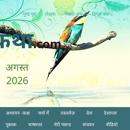
मुख पृष्ठ
लेखक
पिछ्ले अंक
विगत अंक
कथा
.com
अगस्त
2026
अध्ययन -कक्ष
चर्चा में
दस्तावेज़
देश
देशान्तर
पुस्तक
भाषान्तर
मेरी पसन्द
संचयन
वीडियो