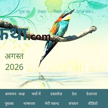
मुख पृष्ठ
लेखक
पिछ्ले अंक
विगत अंक
कथा
.com
अगस्त
2026
अध्ययन -कक्ष
चर्चा में
दस्तावेज़
देश
देशान्तर
पुस्तक
भाषान्तर
मेरी पसन्द
संचयन
वीडियो