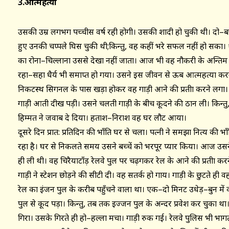
3.आत्महत्या
उसकी उम्र लगभग पच्चीस वर्ष रही होगी। उसकी शादी हो चुकी थी। दो–बच
हुए उनकी चप्पले घिस चुकी थी;किन्तु, वह कहीं भरे सफल नहीं हो सका। 
का रोना–चिल्लाना उससे देखा नहीं जाता। आज भी वह नौकरी के अन्ति
रहा–सहा धैर्य भी समाप्त हो गया। उसने इस जीवन से ऊब आत्महत्या करने
निकटस्थ सिगनल के पास खड़ा होकर वह गाड़ी आने की प्रतीक्षा करने 
गाड़ी आती दीख पड़ी। उसने चलती गाड़ी के बीच कूदने की ठान ली। किन्त
हिम्मत ने जवाब दे दिया। हताश–निराश वह घर लौट आया।
दूसरे दिन प्रात: प्रतिदिन की भाँति घर से चला। पत्नी ने समझा नित्य क
रहा है। घर से निकलते समय उसने बच्चें को भरपूर प्यार किया। आज उस
ही ली थी। वह चिरैयाटाँड़ रेलवे पुल पर चढ़गकर रेल के आने की प्रतीक्षा क
गाड़ी ने स्टेशन छोड़ने की सीटी दी। वह सतर्क हो गाय। गाड़ी के छुटते ही व
रेल का इंजन पुल के करीब पहुँचने वाला था। एक–दो मिनट उधेड़–बुन में व्
पुल से कूद पड़ा। किन्तु, तब तक इज्जन पुल के अन्दर प्रवेश कर चुका था
गिरा। उसके गिरते ही हो–हल्ला मचा। गाड़ी रुक गई। रेलवे पुलिस भी भागत