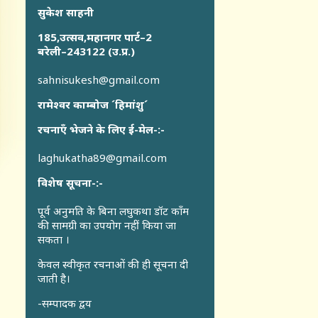
सुकेश साहनी
185,उत्सव,महानगर पार्ट–2
बरेली–243122 (उ.प्र.)
sahnisukesh@gmail.com
रामेश्वर काम्बोज ´हिमांशु´
रचनाएँ भेजने के लिए ई-मेल-:-
laghukatha89@gmail.com
विशेष सूचना-:-
पूर्व अनुमति के बिना लघुकथा डॉट कॉंम
की सामग्री का उपयोग नहीं किया जा
सकता ।
केवल स्वीकृत रचनाओं की ही सूचना दी
जाती है।
-सम्पादक द्वय