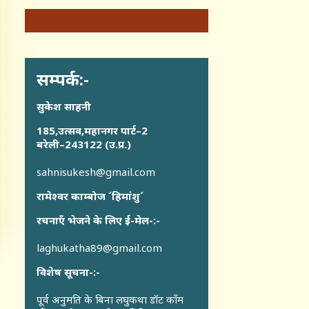
सम्पर्क:-
सुकेश साहनी
185,उत्सव,महानगर पार्ट–2
बरेली–243122 (उ.प्र.)
sahnisukesh@gmail.com
रामेश्वर काम्बोज ´हिमांशु´
रचनाएँ भेजने के लिए ई-मेल-:-
laghukatha89@gmail.com
विशेष सूचना-:-
पूर्व अनुमति के बिना लघुकथा डॉट कॉंम