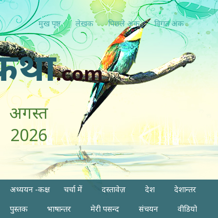
मुख पृष्ठ
लेखक
पिछ्ले अंक
विगत अंक
कथा
.com
अगस्त
2026
अध्ययन -कक्ष
चर्चा में
दस्तावेज़
देश
देशान्तर
पुस्तक
भाषान्तर
मेरी पसन्द
संचयन
वीडियो