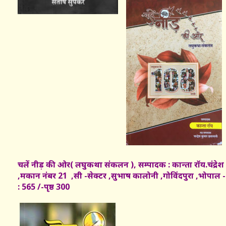
चलें नीड़ की ओर( लघुकथा संकलन ), सम्पादक : कान्ता रॉय.चंद्र
,मकान नंबर 21 ,सी -सेक्टर ,सुभाष कालोनी ,गोविंदपुरा ,भोपाल 
: 565 /-पृष्ठ 300