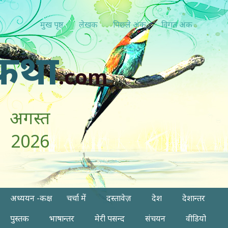
मुख पृष्ठ
लेखक
पिछ्ले अंक
विगत अंक
कथा
.com
अगस्त
2026
अध्ययन -कक्ष
चर्चा में
दस्तावेज़
देश
देशान्तर
पुस्तक
भाषान्तर
मेरी पसन्द
संचयन
वीडियो