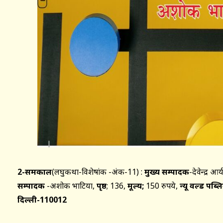
2-समकाल
(लघुकथा-विशेषांक -अंक-11) :
मुख्य सम्पादक
-देवेन्द्र आर्
सम्पादक
-अशोक भाटिया,
पृष्ठ
; 136,
मूल्य;
150 रुपये,
न्यू वर्ल्ड पब
दिल्ली-110012