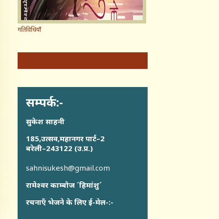
गतिविधियाँ
सम्पर्क:-
सुकेश साहनी
185,उत्सव,महानगर पार्ट–2
बरेली–243122 (उ.प्र.)
sahnisukesh@gmail.com
रामेश्वर काम्बोज ´हिमांशु´
रचनाएँ भेजने के लिए ई-मेल-:-