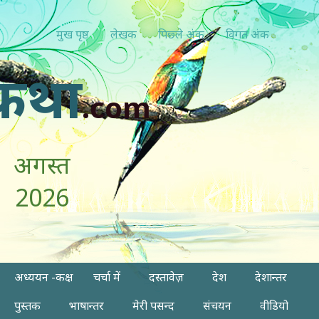
मुख पृष्ठ
लेखक
पिछ्ले अंक
विगत अंक
कथा
.com
अगस्त
2026
अध्ययन -कक्ष
चर्चा में
दस्तावेज़
देश
देशान्तर
पुस्तक
भाषान्तर
मेरी पसन्द
संचयन
वीडियो