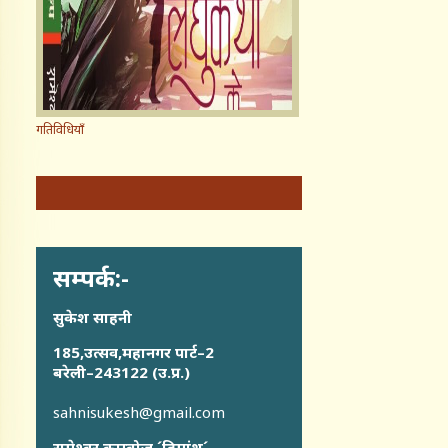
गतिविधियाँ
सम्पर्क:-
सुकेश साहनी
185,उत्सव,महानगर पार्ट–2
बरेली–243122 (उ.प्र.)
sahnisukesh@gmail.com
रामेश्वर काम्बोज ´हिमांशु´