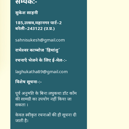
सम्पर्क:-
सुकेश साहनी
185,उत्सव,महानगर पार्ट–2
बरेली–243122 (उ.प्र.)
sahnisukesh@gmail.com
रामेश्वर काम्बोज ´हिमांशु´
रचनाएँ भेजने के लिए ई-मेल-:-
laghukatha89@gmail.com
विशेष सूचना-:-
पूर्व अनुमति के बिना लघुकथा डॉट कॉंम
की सामग्री का उपयोग नहीं किया जा
सकता ।
केवल स्वीकृत रचनाओं की ही सूचना दी
जाती है।