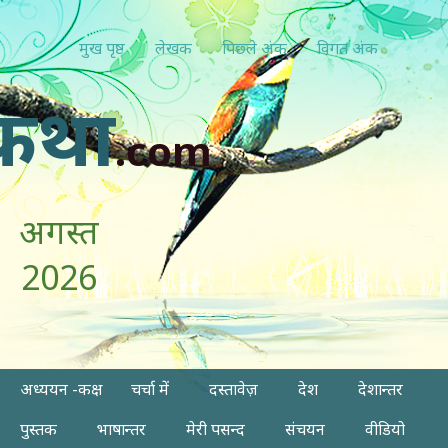
मुख पृष्ठ
लेखक
पिछ्ले अंक
विगत अंक
कथा
.com
अगस्त
2026
अध्ययन -कक्ष
चर्चा में
दस्तावेज़
देश
देशान्तर
पुस्तक
भाषान्तर
मेरी पसन्द
संचयन
वीडियो