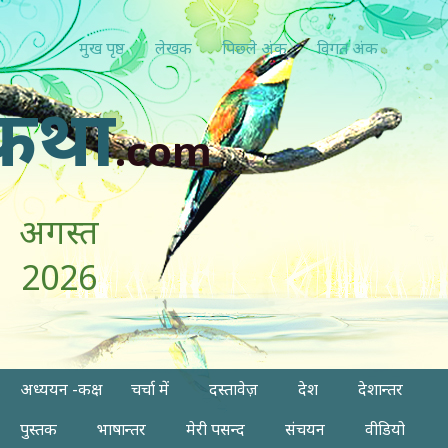
मुख पृष्ठ
लेखक
पिछ्ले अंक
विगत अंक
कथा
.com
अगस्त
2026
अध्ययन -कक्ष
चर्चा में
दस्तावेज़
देश
देशान्तर
पुस्तक
भाषान्तर
मेरी पसन्द
संचयन
वीडियो