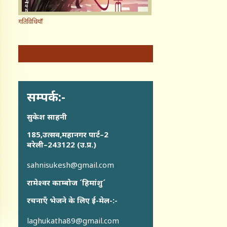
गतिविधियाँ
सम्पर्क:-
सुकेश साहनी
185,उत्सव,महानगर पार्ट–2
बरेली–243122 (उ.प्र.)
sahnisukesh@gmail.com
रामेश्वर काम्बोज ´हिमांशु´
रचनाएँ भेजने के लिए ई-मेल-:-
laghukatha89@gmail.com