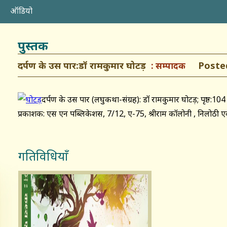
ऑडियो
पुस्तक
दर्पण के उस पार:डॉ रामकुमार घोटड़
Posted:
सम्पादक
दर्पण के उस पार (लघुकथा-संग्रह): डॉ रामकुमार घोटड़; पृष्ठ:104
प्रकाशक: एस एन पब्लिकेशस, 7/12, ए-75, श्रीराम कॉलोनी , निलोठी ए
गतिविधियाँ