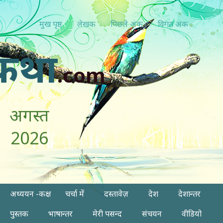
मुख पृष्ठ
लेखक
पिछ्ले अंक
विगत अंक
कथा
.com
अगस्त
2026
अध्ययन -कक्ष
चर्चा में
दस्तावेज़
देश
देशान्तर
पुस्तक
भाषान्तर
मेरी पसन्द
संचयन
वीडियो