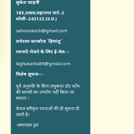
सुकेश साहनी
185,उत्सव,महानगर पार्ट–2
बरेली–243122 (उ.प्र.)
sahnisukesh@gmail.com
रामेश्वर काम्बोज ´हिमांशु´
रचनाएँ भेजने के लिए ई-मेल-:-
laghukatha89@gmail.com
विशेष सूचना-:-
पूर्व अनुमति के बिना लघुकथा डॉट कॉंम
की सामग्री का उपयोग नहीं किया जा
सकता ।
केवल स्वीकृत रचनाओं की ही सूचना दी
जाती है।
-सम्पादक द्वय