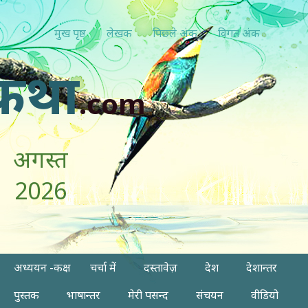
मुख पृष्ठ
लेखक
पिछ्ले अंक
विगत अंक
कथा
.com
अगस्त
2026
अध्ययन -कक्ष
चर्चा में
दस्तावेज़
देश
देशान्तर
पुस्तक
भाषान्तर
मेरी पसन्द
संचयन
वीडियो