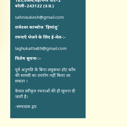
185,उत्सव,महानगर पार्ट–2
बरेली–243122 (उ.प्र.)
sahnisukesh@gmail.com
रामेश्वर काम्बोज ´हिमांशु´
रचनाएँ भेजने के लिए ई-मेल-:-
laghukatha89@gmail.com
विशेष सूचना-:-
पूर्व अनुमति के बिना लघुकथा डॉट कॉंम
की सामग्री का उपयोग नहीं किया जा
सकता ।
केवल स्वीकृत रचनाओं की ही सूचना दी
जाती है।
-सम्पादक द्वय