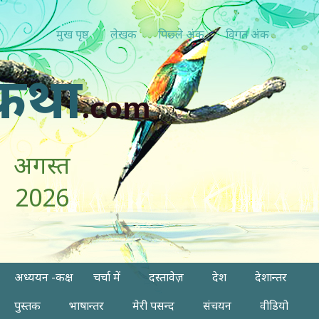
मुख पृष्ठ
लेखक
पिछ्ले अंक
विगत अंक
कथा
.com
अगस्त
2026
अध्ययन -कक्ष
चर्चा में
दस्तावेज़
देश
देशान्तर
पुस्तक
भाषान्तर
मेरी पसन्द
संचयन
वीडियो