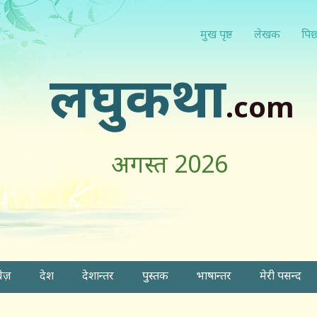
मुख पृष्ठ
लेखक
पिछ
लघुकथा
.com
अगस्त 2026
वेज़
देश
देशान्तर
पुस्तक
भाषान्तर
मेरी पसन्द