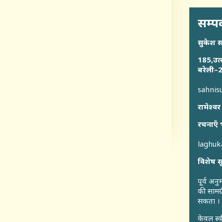
सम्पर
सुकेश 
185,उत्
बरेली–2
sahni
रामेश्वर
रचनाएँ 
laghu
विशेष स
पूर्व अन
की सामग्
सकता ।
केवल स्