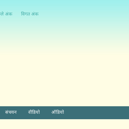
्ले अंक
विगत अंक
संचयन
वीडियो
ऑडियो