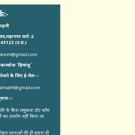
्क:-
साहनी
सव,महानगर पार्ट–2
43122 (उ.प्र.)
sukesh@gmail.com
 काम्बोज ´हिमांशु´
भेजने के लिए ई-मेल-:-
katha89@gmail.com
ूचना-:-
ुमति के बिना लघुकथा डॉट कॉंम
री का उपयोग नहीं किया जा
वीकृत रचनाओं की ही सूचना दी