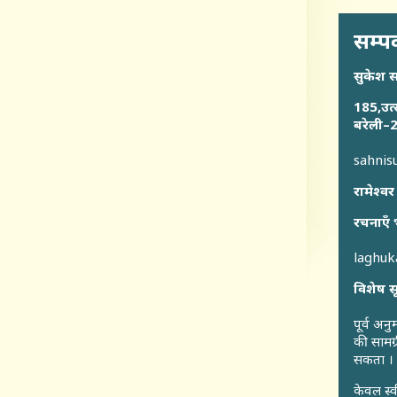
सम्पर
सुकेश 
185,उत्
बरेली–2
sahni
रामेश्वर
रचनाएँ 
laghu
विशेष स
पूर्व अन
की सामग्
सकता ।
केवल स्