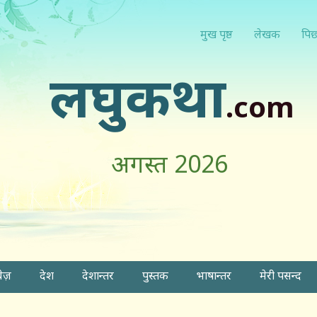
मुख पृष्ठ
लेखक
पिछ
लघुकथा
.com
अगस्त 2026
वेज़
देश
देशान्तर
पुस्तक
भाषान्तर
मेरी पसन्द