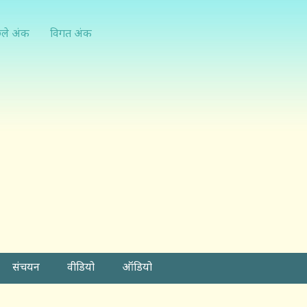
्ले अंक
विगत अंक
संचयन
वीडियो
ऑडियो