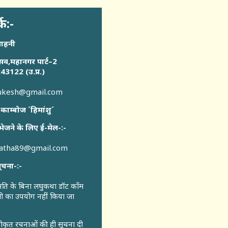
्क:-
साहनी
सव,महानगर पार्ट–2
43122 (उ.प्र.)
sukesh@gmail.com
 काम्बोज ´हिमांशु´
भेजने के लिए ई-मेल-:-
katha89@gmail.com
ूचना-:-
ुमति के बिना लघुकथा डॉट कॉंम
री का उपयोग नहीं किया जा
वीकृत रचनाओं की ही सूचना दी