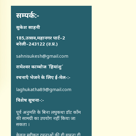
सम्पर्क:-
सुकेश साहनी
185,उत्सव,महानगर पार्ट–2
बरेली–243122 (उ.प्र.)
sahnisukesh@gmail.com
रामेश्वर काम्बोज ´हिमांशु´
रचनाएँ भेजने के लिए ई-मेल-:-
laghukatha89@gmail.com
विशेष सूचना-:-
पूर्व अनुमति के बिना लघुकथा डॉट कॉंम
की सामग्री का उपयोग नहीं किया जा
सकता ।
केवल स्वीकृत रचनाओं की ही सूचना दी