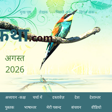
मुख पृष्ठ
लेखक
पिछ्ले अंक
विगत अंक
कथा
.com
अगस्त
2026
अध्ययन -कक्ष
चर्चा में
दस्तावेज़
देश
देशान्तर
पुस्तक
भाषान्तर
मेरी पसन्द
संचयन
वीडियो