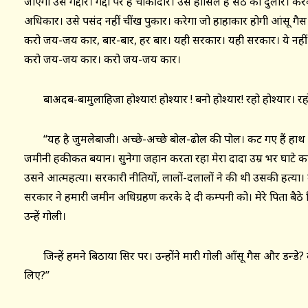
जाएगा उसे गद्दार। गद्दी पर है चौकीदार। उसे हासिल है सेठ का दुलार। कर
अधिकार। उसे पसंद नहीं चींख पुकार। करेगा जो हाहाकार होगी आंसू गैस
करो जय-जय कार, बार-बार, हर बार। यही सरकार। यही सरकार। ये नहीं 
करो जय-जय कार। करो जय-जय कार।
बाअदब-बामुलाहिजा होश्यार! होश्यार ! बनो होश्यार! रहो होश्यार। रहो
‘‘यह है जुमलेबाजी। अच्छे-अच्छे बोल-ढोल की पोल। कट गए हैं हाथ 
जमीनी हकीकत बयान। सुनेगा जहान करता रहा मेरा दादा उम्र भर घाटे का
उसने आत्महत्या। सरकारी नीतियों, लालों-दलालों ने की थी उसकी हत्या
सरकार ने हमारी जमीन अधिग्रहण करके दे दी कम्पनी को। मेरे पिता बैठे वि
उन्हें गोली।
जिन्हें हमने बिठाया सिर पर। उन्होंने मारी गोली आँसू गैस और डन्डे? कै
लिए?’’