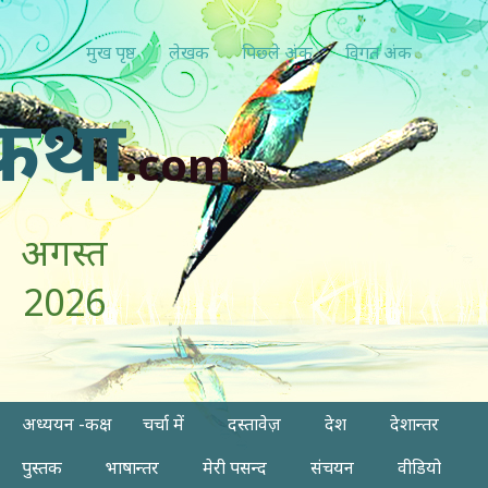
मुख पृष्ठ
लेखक
पिछ्ले अंक
विगत अंक
कथा
.com
अगस्त
2026
अध्ययन -कक्ष
चर्चा में
दस्तावेज़
देश
देशान्तर
पुस्तक
भाषान्तर
मेरी पसन्द
संचयन
वीडियो