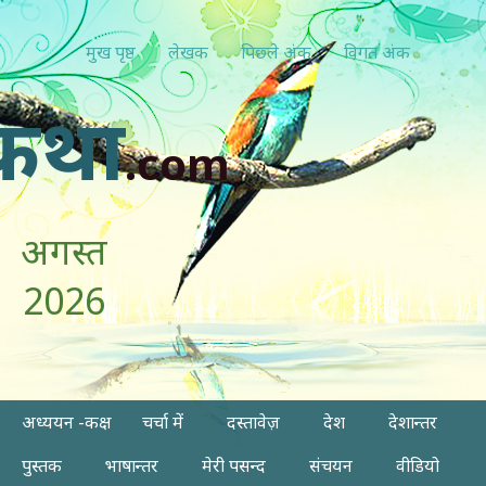
मुख पृष्ठ
लेखक
पिछ्ले अंक
विगत अंक
कथा
.com
अगस्त
2026
अध्ययन -कक्ष
चर्चा में
दस्तावेज़
देश
देशान्तर
पुस्तक
भाषान्तर
मेरी पसन्द
संचयन
वीडियो