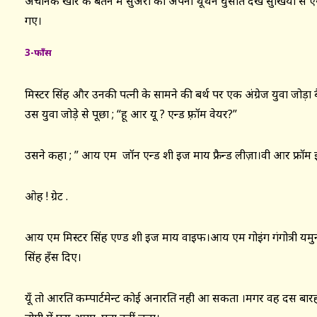
अचानक खीर के बर्तन में सुअरों को अपनी थूथन घुसाते देख सुखिया स
गए।
3-
फाँस
मिस्टर सिंह और उनकी पत्नी के सामने की बर्थ पर एक अंग्रेज युवा जोड़ा बै
उस युवा जोड़े से पूछा ; “हू आर यू ? एन्ड फ़्रॉम वेयर?”
उसने कहा ; ” आय एम जॉन एन्ड शी इज माय फ्रैन्ड लीज़ा।वी आर फ्राॅम इग
ओह ! ग्रेट .
आय एम मिस्टर सिंह एण्ड शी इज माय वाइफ।आय एम गोइंग गंगोत्री यमुनो
सिंह हँस दिए।
यूँ तो आरक्षित कम्पार्टमेन्ट कोई अनारक्षित नही आ सकता ।मगर वह दस