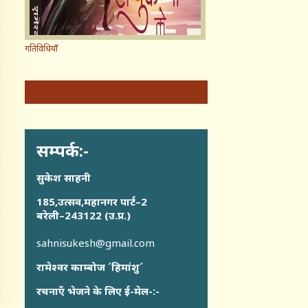
गतिविधियाँ
सम्पर्क:-
सुकेश साहनी
185,उत्सव,महानगर पार्ट–2
बरेली–243122 (उ.प्र.)
sahnisukesh@gmail.com
रामेश्वर काम्बोज ´हिमांशु´
रचनाएँ भेजने के लिए ई-मेल-:-