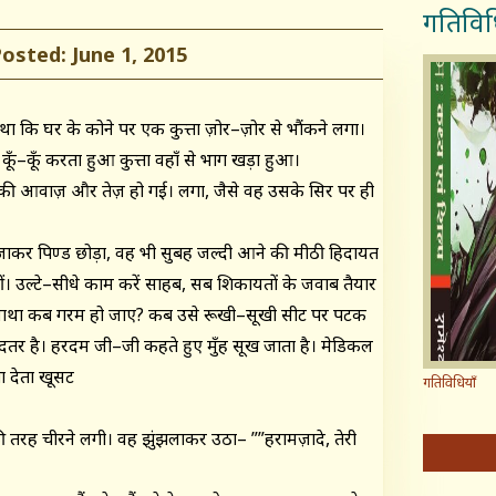
गतिविध
ted: June 1, 2015
कि घर के कोने पर एक कुत्ता ज़ोर–ज़ोर से भौंकने लगा।
ूँ–कूँ करता हुआ कुत्ता वहाँ से भाग खड़ा हुआ।
ते की आवाज़ और तेज़ हो गई। लगा, जैसे वह उसके सिर पर ही
बजे जाकर पिण्ड छोड़ा, वह भी सुबह जल्दी आने की मीठी हिदायत
ं। उल्टे–सीधे काम करें साहब, सब शिकायतों के जवाब तैयार
ा माथा कब गरम हो जाए? कब उसे रूखी–सूखी सीट पर पटक
ी बदतर है। हरदम जी–जी कहते हुए मुँह सूख जाता है। मेडिकल
ा देता खूसट
गतिविधियाँ
की तरह चीरने लगी। वह झुंझलाकर उठा– ””हरामज़ादे, तेरी