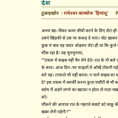
देश
टुकड़खोर
Pos
रामेश्वर काम्बोज ´हिमांशु´
अभय खा–पीकर कमर सीधी करने के लिए लेटा ही था 
उसने खिड़की से उस पर कंकड़ दे मारा। चोट खाकर क
कुछ क्षण बाद वह चादर ओढ़कर लेटा ही था कि कुत्
भौंक रहा है। वह भुनभुनाया,
””दफ़्तर में साहब नहीं चैन लेने देते। रात के नौ 
के साथ। आज दिन–भर फाइलों में आँखें टाँकनी पड़ी
करे वह। टरकाते भी नहीं बनता। न जाने साहब क
दे? इस दफ़्तर में क्लर्की करना कुत्ता घसीटी से भ
क्लेम में अड़ंगे लगने का खटका न होता तो मज़ा चख
को।
भौंकने की आवाज़ रात के गहराते सन्नाटे को चाकू 
खबर लेनी पड़ेगी !””