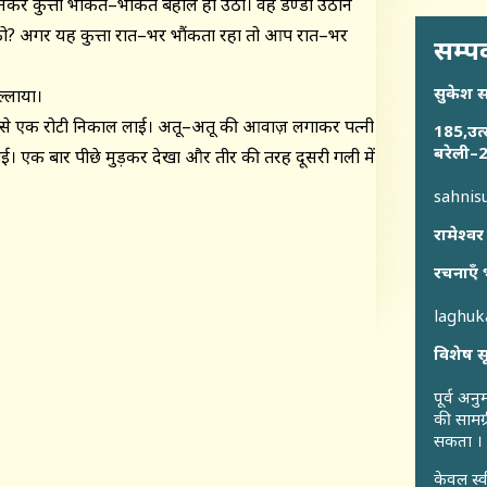
र कुत्ता भौंकते–भौंकते बेहाल हो उठा। वह डण्डा उठाने
पको? अगर यह कुत्ता रात–भर भौंकता रहा तो आप रात–भर
सम्पर
सुकेश 
ल्लाया।
े एक रोटी निकाल लाई। अतू–अतू की आवाज़ लगाकर पत्नी
185,उत्
बरेली–2
ठाई। एक बार पीछे मुड़कर देखा और तीर की तरह दूसरी गली में
sahni
रामेश्वर
रचनाएँ 
laghu
विशेष स
पूर्व अन
की सामग्
सकता ।
केवल स्