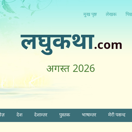
मुख पृष्ठ
लेखक
पिछ
लघुकथा
.com
अगस्त 2026
वेज़
देश
देशान्तर
पुस्तक
भाषान्तर
मेरी पसन्द