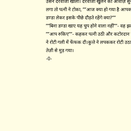
उसने दरवाजा खोला। दरवाजा खुलने की आवाज़ सुनक
लगा तो पत्नी ने टोका, ””आज क्या हो गया है आ
डण्डा लेकर इसके पीछे दौड़ते रहेंगे क्या?””
””बिना डण्डा खाए यह चुप होने वाला नहीं””- वह झ
””आप रुकिए””- कहकर पत्नी उठी और कटोरदान स
ने रोटी गली में फेंफक दी।कुत्ते ने लपककर रोटी उ
तेज़ी से मुड़ गया।
-0-