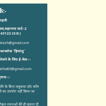
्क:-
साहनी
सव,महानगर पार्ट–2
43122 (उ.प्र.)
sukesh@gmail.com
 काम्बोज ´हिमांशु´
भेजने के लिए ई-मेल-:-
katha89@gmail.com
ूचना-:-
ुमति के बिना लघुकथा डॉट कॉंम
री का उपयोग नहीं किया जा
वीकृत रचनाओं की ही सूचना दी