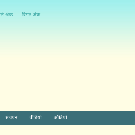
्ले अंक
विगत अंक
संचयन
वीडियो
ऑडियो