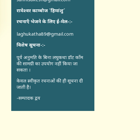
रामेश्वर काम्बोज ´हिमांशु´
रचनाएँ भेजने के लिए ई-मेल-:-
laghukatha89@gmail.com
विशेष सूचना-:-
पूर्व अनुमति के बिना लघुकथा डॉट कॉंम
की सामग्री का उपयोग नहीं किया जा
सकता ।
केवल स्वीकृत रचनाओं की ही सूचना दी
जाती है।
-सम्पादक द्वय