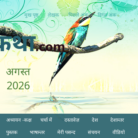
मुख पृष्ठ
लेखक
पिछ्ले अंक
विगत अंक
कथा
.com
अगस्त
2026
अध्ययन -कक्ष
चर्चा में
दस्तावेज़
देश
देशान्तर
पुस्तक
भाषान्तर
मेरी पसन्द
संचयन
वीडियो