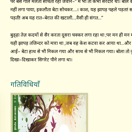
पर बस गाल मलता सोचता रहा जवान–‘‘ मैं भी तो कभी सरदार था। बाल कट
नहीं लगा पाया, इकलौता बेटा सोचकर….। काश, यह झापड़ पहले पड़ता! 
पड़ती! अब यह रात–बेरात की खटाली….वैसी ही संगत…’’
बुड्ढ़ा तेज़ कदमों से सैर करता दूसरा चक्कर लगा रहा था ;पर मन ही मन
यही झापड़ तजिन्दर को मारा था ,जब वह केश कटवा कर आया था…और 
आईं– बेटा हाथ से भी निकल गया और साथ से भी निकल गया। बोला तो कु
दिखा–दिखाकर सिगरेट पीने लगा था।
गतिविधियाँ