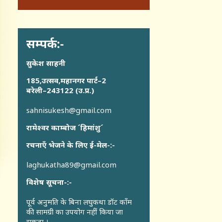
सम्पर्क:-
सुकेश साहनी
185,उत्सव,महानगर पार्ट–2
बरेली–243122 (उ.प्र.)
sahnisukesh@gmail.com
रामेश्वर काम्बोज ´हिमांशु´
रचनाएँ भेजने के लिए ई-मेल-:-
laghukatha89@gmail.com
विशेष सूचना-:-
पूर्व अनुमति के बिना लघुकथा डॉट कॉंम
की सामग्री का उपयोग नहीं किया जा
सकता ।