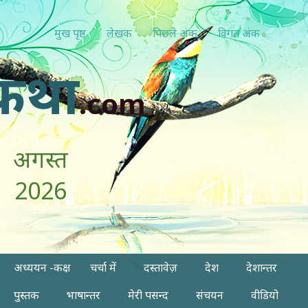
मुख पृष्ठ
लेखक
पिछ्ले अंक
विगत अंक
कथा
.com
अगस्त
2026
अध्ययन -कक्ष
चर्चा में
दस्तावेज़
देश
देशान्तर
पुस्तक
भाषान्तर
मेरी पसन्द
संचयन
वीडियो