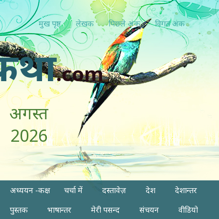
मुख पृष्ठ
लेखक
पिछ्ले अंक
विगत अंक
कथा
.com
अगस्त
2026
अध्ययन -कक्ष
चर्चा में
दस्तावेज़
देश
देशान्तर
पुस्तक
भाषान्तर
मेरी पसन्द
संचयन
वीडियो