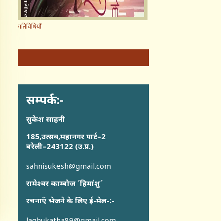
गतिविधियाँ
सम्पर्क:-
सुकेश साहनी
185,उत्सव,महानगर पार्ट–2
बरेली–243122 (उ.प्र.)
sahnisukesh@gmail.com
रामेश्वर काम्बोज ´हिमांशु´
रचनाएँ भेजने के लिए ई-मेल-:-
laghukatha89@gmail.com