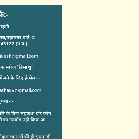
्क:-
साहनी
सव,महानगर पार्ट–2
43122 (उ.प्र.)
sukesh@gmail.com
 काम्बोज ´हिमांशु´
भेजने के लिए ई-मेल-:-
katha89@gmail.com
ूचना-:-
ुमति के बिना लघुकथा डॉट कॉंम
री का उपयोग नहीं किया जा
वीकृत रचनाओं की ही सूचना दी