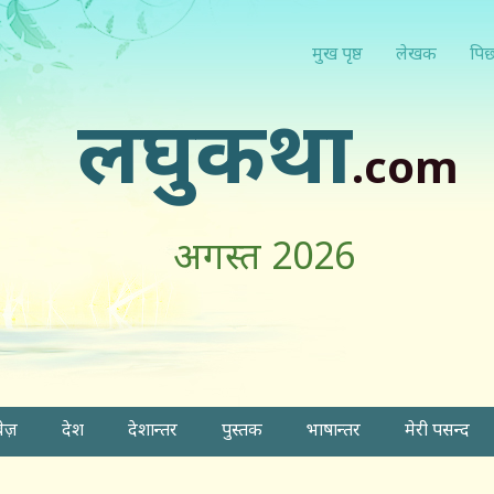
मुख पृष्ठ
लेखक
पिछ
लघुकथा
.com
अगस्त 2026
वेज़
देश
देशान्तर
पुस्तक
भाषान्तर
मेरी पसन्द