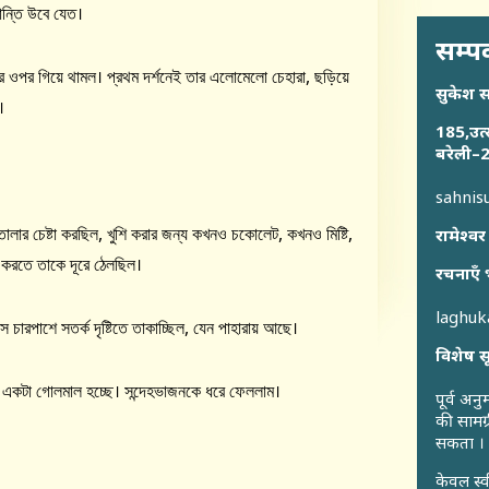
ান্তি উবে যেত।
सम्पर
 ওপর গিয়ে থামল। প্রথম দর্শনেই তার এলোমেলো চেহারা, ছড়িয়ে
सुकेश 
।
185,उत्
बरेली–2
sahni
লার চেষ্টা করছিল, খুশি করার জন্য কখনও চকোলেট, কখনও মিষ্টি,
रामेश्वर
ে করতে তাকে দূরে ঠেলছিল।
रचनाएँ 
laghu
চারপাশে সতর্ক দৃষ্টিতে তাকাচ্ছিল, যেন পাহারায় আছে।
विशेष स
ু একটা গোলমাল হচ্ছে। সন্দেহভাজনকে ধরে ফেললাম।
पूर्व अन
की सामग्
सकता ।
केवल स्