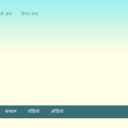
्ले अंक
विगत अंक
संचयन
वीडियो
ऑडियो