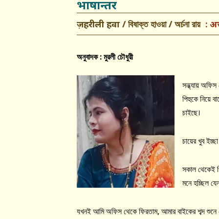
भाषान्तर
ज़हरीली हवा / বিষাক্ত হাওয়া / অর্চনা রায়
अर
অনুবাদক : মুরলী চৌধুরী
সন্ধ্যায় অফিস
পিহুকে নিয়ে ব
চাইছে।
চায়ের খুব ইচ্
সকাল থেকেই পি
মনে হচ্ছিল যে
যখনই আমি অফিস থেকে ফিরতাম, আমার বাইকের শব্দ শুনে সে