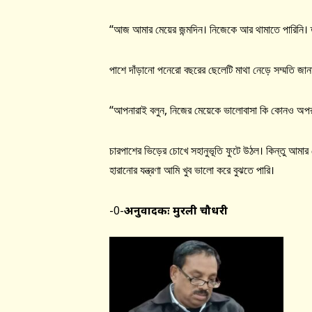
“আজ আমার মেয়ের জন্মদিন। নিজেকে আর থামাতে পারিনি। 
পাশে দাঁড়ানো পনেরো বছরের ছেলেটি মাথা নেড়ে সম্মতি জান
“আপনারাই বলুন, নিজের মেয়েকে ভালোবাসা কি কোনও অপর
চারপাশের ভিড়ের চোখে সহানুভূতি ফুটে উঠল। কিন্তু আমার
হারানোর যন্ত্রণা আমি খুব ভালো করে বুঝতে পারি।
-0-
अनुवादकः मुरली चौधरी