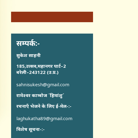
सम्पर्क:-
सुकेश साहनी
185,उत्सव,महानगर पार्ट–2
बरेली–243122 (उ.प्र.)
sahnisukesh@gmail.com
रामेश्वर काम्बोज ´हिमांशु´
रचनाएँ भेजने के लिए ई-मेल-:-
laghukatha89@gmail.com
विशेष सूचना-:-