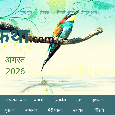
मुख पृष्ठ
लेखक
पिछ्ले अंक
विगत अंक
कथा
.com
अगस्त
2026
अध्ययन -कक्ष
चर्चा में
दस्तावेज़
देश
देशान्तर
पुस्तक
भाषान्तर
मेरी पसन्द
संचयन
वीडियो