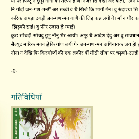
यां पर पिण्टू न छुट्टा नौना की तरफाँ हीणी नजर सि देखी अर बोली, ‘‘त्वेन
नि गाँदाँ जन-गण-मन!’’ अर सब्बी वे थैं खिजै कि भागी गेन। वु रुंदाण्या सि ह्
करिक अपड़ा दगड़ी जन-गण-मन गाणै की जिद्द कन्न लगी गे। माँ न घौर क का
झिड़की द्याई। वु फीर उदास ह्वे ग्याई।
कुछ सोचदी-सोचदु छुट्टु नौनु भैर आयी। अफु थैं आदेश देंदु अर वु सावध
सैल्यूट मारिक मगन ह्वेकि गांण लगी गे- जन-गण-मन अधिनायक जय हे! झण्ड
नौना न देखि कि किरमोळौं की एक लकीर वीं मीठी सीक पर चढ़णी-उतन्नी
-0-
गतिविधियाँ