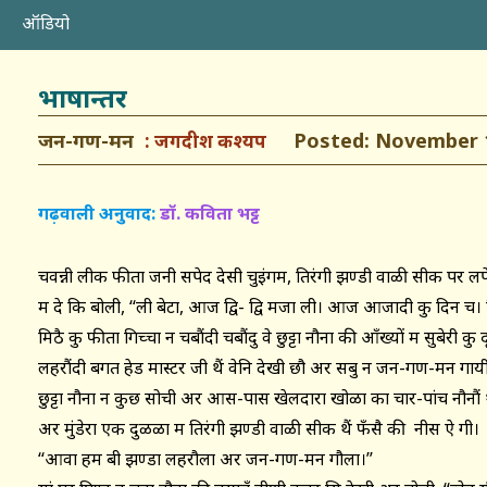
ऑडियो
भाषान्तर
जन-गण-मन
Posted: November 1
जगदीश कश्यप
गढ़वाली अनुवाद:
डॉ. कविता भट्ट
चवन्नी लीक फीता जनी सपेद देसी चुइंगम, तिरंगी झण्डी वाळी सीक पर लपे
म दे कि बोली, ‘‘ली बेटा, आज द्वि- द्वि मजा ली। आज आजादी कु दिन च। मि
मिठै कु फीता गिच्चा न चबौंदी चबौंदु वे छुट्टा नौना की आँख्यों म सुबेरी कु द
लहरौंदी बगत हेड मास्टर जी थैं वेनि देखी छौ अर सबु न जन-गण-मन गाय
छुट्टा नौना न कुछ सोची अर आस-पास खेलदारा खोळा का चार-पांच नौनौं थ
अर मुंडेरा एक दुळळा म तिरंगी झण्डी वाळी सीक थैं फँसै की नीस ऐ गी।
‘‘आवा हम बी झण्डा लहरौला अर जन-गण-मन गौला।’’