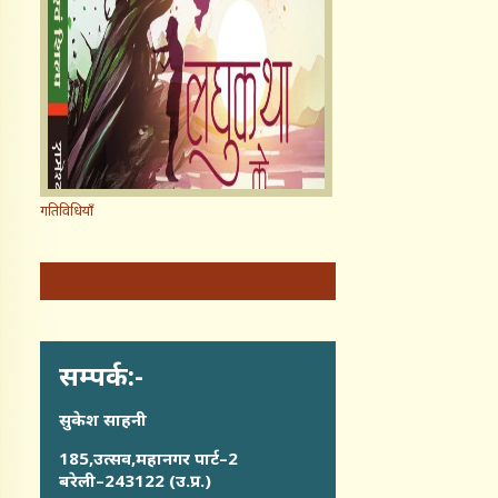
गतिविधियाँ
सम्पर्क:-
सुकेश साहनी
185,उत्सव,महानगर पार्ट–2
बरेली–243122 (उ.प्र.)