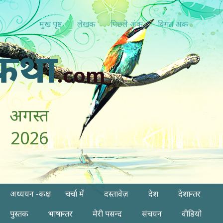
मुख पृष्ठ
लेखक
पिछ्ले अंक
विगत अंक
कथा
.com
अगस्त
2026
अध्ययन -कक्ष
चर्चा में
दस्तावेज़
देश
देशान्तर
पुस्तक
भाषान्तर
मेरी पसन्द
संचयन
वीडियो