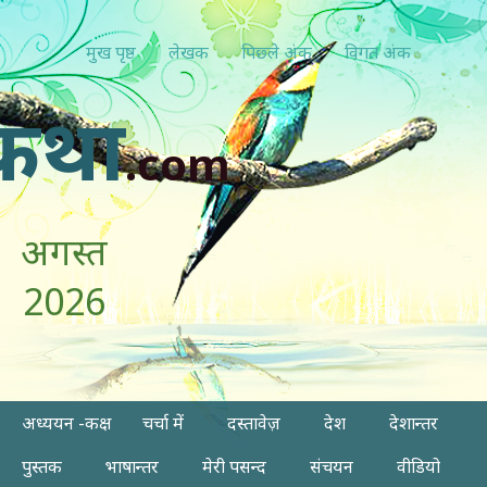
मुख पृष्ठ
लेखक
पिछ्ले अंक
विगत अंक
कथा
.com
अगस्त
2026
अध्ययन -कक्ष
चर्चा में
दस्तावेज़
देश
देशान्तर
पुस्तक
भाषान्तर
मेरी पसन्द
संचयन
वीडियो