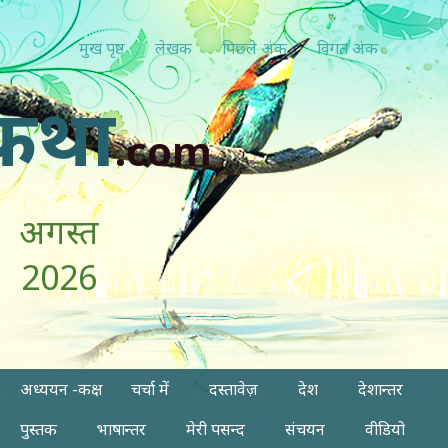
मुख पृष्ठ
लेखक
पिछ्ले अंक
विगत अंक
कथा
.com
अगस्त
2026
अध्ययन -कक्ष
चर्चा में
दस्तावेज़
देश
देशान्तर
पुस्तक
भाषान्तर
मेरी पसन्द
संचयन
वीडियो