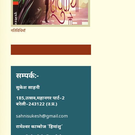
गतिविधियाँ
सम्पर्क:-
सुकेश साहनी
185,उत्सव,महानगर पार्ट–2
बरेली–243122 (उ.प्र.)
sahnisukesh@gmail.com
रामेश्वर काम्बोज ´हिमांशु´