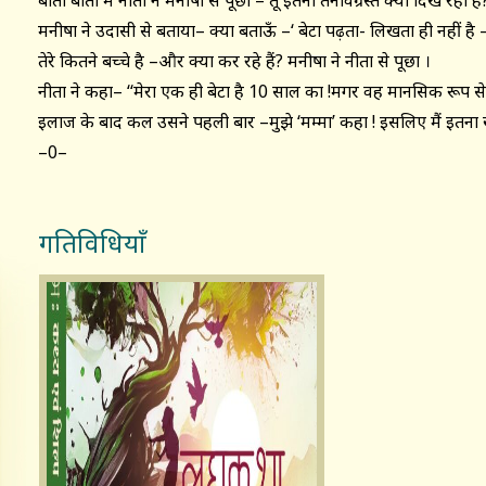
बातों बातों में नीता ने मनीषा से पूछा – तू इतनी तनावग्रस्त क्यों दिख रही 
मनीषा ने उदासी से बताया– क्या बताऊँ –‘ बेटा पढ़ता- लिखता ही नहीं है –ती
तेरे कितने बच्चे है –और क्या कर रहे हैं? मनीषा ने नीता से पूछा ।
नीता ने कहा– ‘‘मेरा एक ही बेटा है 10 साल का !मगर वह मानसिक रूप से व
इलाज के बाद कल उसने पहली बार –मुझे ‘मम्मा’ कहा ! इसलिए मैं इतना खु
–0–
गतिविधियाँ