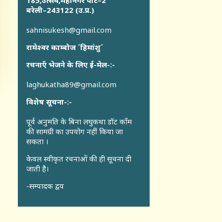
185,उत्सव,महानगर पार्ट–2
बरेली–243122 (उ.प्र.)
sahnisukesh@gmail.com
रामेश्वर काम्बोज ´हिमांशु´
रचनाएँ भेजने के लिए ई-मेल-:-
laghukatha89@gmail.com
विशेष सूचना-:-
पूर्व अनुमति के बिना लघुकथा डॉट कॉंम
की सामग्री का उपयोग नहीं किया जा
सकता ।
केवल स्वीकृत रचनाओं की ही सूचना दी
जाती है।
-सम्पादक द्वय