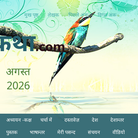
मुख पृष्ठ
लेखक
पिछ्ले अंक
विगत अंक
कथा
.com
अगस्त
2026
अध्ययन -कक्ष
चर्चा में
दस्तावेज़
देश
देशान्तर
पुस्तक
भाषान्तर
मेरी पसन्द
संचयन
वीडियो