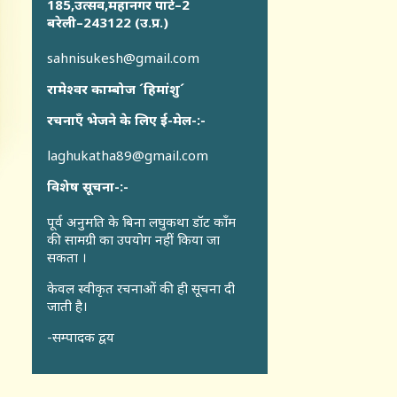
185,उत्सव,महानगर पार्ट–2
बरेली–243122 (उ.प्र.)
sahnisukesh@gmail.com
रामेश्वर काम्बोज ´हिमांशु´
रचनाएँ भेजने के लिए ई-मेल-:-
laghukatha89@gmail.com
विशेष सूचना-:-
पूर्व अनुमति के बिना लघुकथा डॉट कॉंम
की सामग्री का उपयोग नहीं किया जा
सकता ।
केवल स्वीकृत रचनाओं की ही सूचना दी
जाती है।
-सम्पादक द्वय