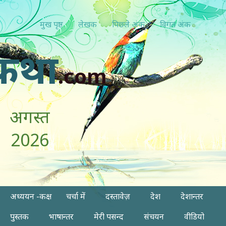
मुख पृष्ठ
लेखक
पिछ्ले अंक
विगत अंक
कथा
.com
अगस्त
2026
अध्ययन -कक्ष
चर्चा में
दस्तावेज़
देश
देशान्तर
पुस्तक
भाषान्तर
मेरी पसन्द
संचयन
वीडियो