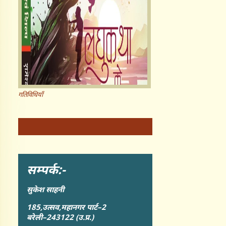
गतिविधियाँ
सम्पर्क:-
सुकेश साहनी
185,उत्सव,महानगर पार्ट–2
बरेली–243122 (उ.प्र.)