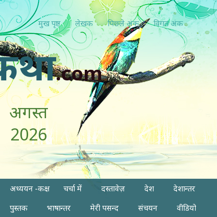
मुख पृष्ठ
लेखक
पिछ्ले अंक
विगत अंक
कथा
.com
अगस्त
2026
अध्ययन -कक्ष
चर्चा में
दस्तावेज़
देश
देशान्तर
पुस्तक
भाषान्तर
मेरी पसन्द
संचयन
वीडियो