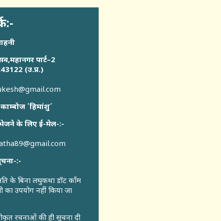
्क:-
साहनी
सव,महानगर पार्ट–2
43122 (उ.प्र.)
sukesh@gmail.com
 काम्बोज ´हिमांशु´
भेजने के लिए ई-मेल-:-
katha89@gmail.com
ूचना-:-
ुमति के बिना लघुकथा डॉट कॉंम
री का उपयोग नहीं किया जा
वीकृत रचनाओं की ही सूचना दी