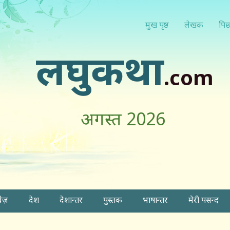
मुख पृष्ठ
लेखक
पिछ
लघुकथा
.com
अगस्त 2026
वेज़
देश
देशान्तर
पुस्तक
भाषान्तर
मेरी पसन्द