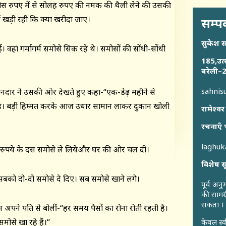
लीस रुपए में से सोलह रुपए की नमक की थैली लेने की उसकी
ें खड़ी रही कि क्या खरीदा जाए।
सम्पर
सुकेश 
हां गर्मागर्म समोसे सिक रहे थे। समोसों की सोंधी-सोंधी
185,उत्
बरेली–2
sahni
ानदार ने उसकी ओर देखते हुए कहा-“एक-डेढ़ महीने से
ई है। बड़ी हिम्मत करके आज उधार सामान लाकर दुकान खोली
रामेश्वर
रचनाएँ 
laghu
 रुपये के दस समोसे ले लियेऔर घर की ओर चल दी।
विशेष स
सबको दो-दो समोसे दे दिए। सब समोसे खाने लगे।
पूर्व अन
की सामग्
सकता ।
ने पति से बोलीं-“हर समय पैसों का रोना रोती रहती है।
समोसे खा रहे हैं।“
केवल स्