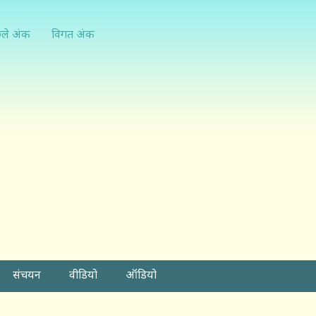
्ले अंक
विगत अंक
संचयन
वीडियो
ऑडियो