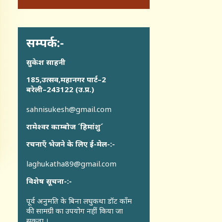
सम्पर्क:-
सुकेश साहनी
185,उत्सव,महानगर पार्ट–2
बरेली–243122 (उ.प्र.)
sahnisukesh@gmail.com
रामेश्वर काम्बोज ´हिमांशु´
रचनाएँ भेजने के लिए ई-मेल-:-
laghukatha89@gmail.com
विशेष सूचना-:-
पूर्व अनुमति के बिना लघुकथा डॉट कॉंम
की सामग्री का उपयोग नहीं किया जा
सकता ।