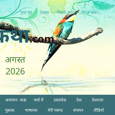
मुख पृष्ठ
लेखक
पिछ्ले अंक
विगत अंक
कथा
.com
अगस्त
2026
अध्ययन -कक्ष
चर्चा में
दस्तावेज़
देश
देशान्तर
पुस्तक
भाषान्तर
मेरी पसन्द
संचयन
वीडियो