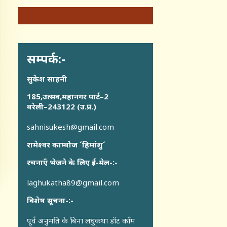
सम्पर्क:-
सुकेश साहनी
185,उत्सव,महानगर पार्ट–2
बरेली–243122 (उ.प्र.)
sahnisukesh@gmail.com
रामेश्वर काम्बोज ´हिमांशु´
रचनाएँ भेजने के लिए ई-मेल-:-
laghukatha89@gmail.com
विशेष सूचना-:-
पूर्व अनुमति के बिना लघुकथा डॉट कॉंम