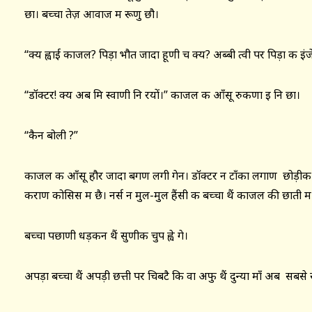
छा। बच्चा तेज़ आवाज म रूणु छौ।
“क्य ह्वाई काजल? पिड़ा भौत जादा हूणी च क्य? अब्बी त्वी पर पिड़ा क इंज
“डॉक्टर! क्य अब मि स्वाणी नि रयों।” काजल क आँसू रुकणा इ नि छा।
“कैन बोली ?”
काजल क आँसू हौर जादा बगण लगी गेन। डॉक्टर न टाँका लगाण छोड़ीक वीं न
कराण कोसिस म छै। नर्स न मुल-मुल हैंसी क बच्चा थैं काजल की छाती म प
बच्चा पछाणी धड़कन थैं सुणीक चुप ह्वे गे।
अपड़ा बच्चा थैं अपड़ी छत्ती पर चिबटै कि वा अफु थैं दुन्या माँ अब सब