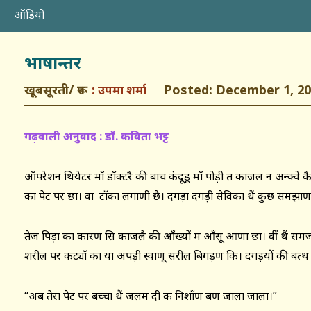
ऑडियो
भाषान्तर
खूबसूरती/ रूप
Posted: December 1, 20
उपमा शर्मा
गढ़वाली अनुवाद : डॉ. कविता भट्ट
ऑपरेशन थियेटर माँ डॉक्टरै की बाच कंदूडू माँ पोड़ी त काजल न अन्क्वे
का पेट पर छा। वा टाँका लगाणी छै। दगड़ा दगड़ी सेविका थैं कुछ समझाण
तेज पिड़ा का कारण सि काजलै की आँख्यों म आँसू आणा छा। वीं थैं समज
शरील पर कट्याँ का या अपड़ी स्वाणू सरील बिगड़ण कि। दगड़यों की बत्थ
“अब तेरा पेट पर बच्चा थैं जलम दी क निशाँण बण जाला जाला।”