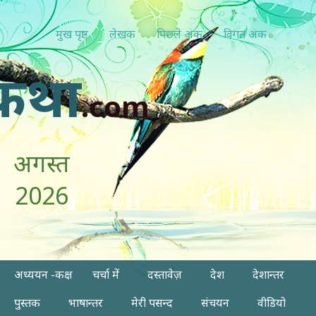
मुख पृष्ठ
लेखक
पिछ्ले अंक
विगत अंक
कथा
.com
अगस्त
2026
अध्ययन -कक्ष
चर्चा में
दस्तावेज़
देश
देशान्तर
पुस्तक
भाषान्तर
मेरी पसन्द
संचयन
वीडियो