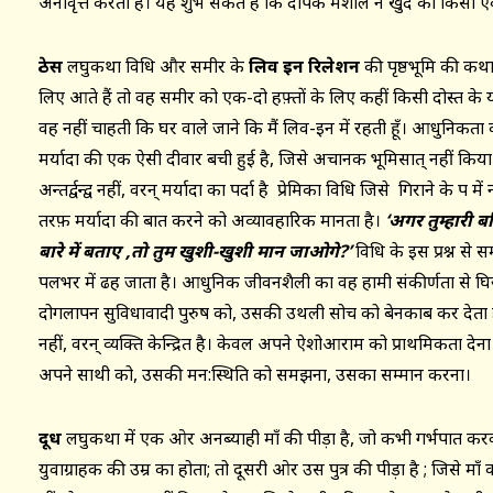
अनावृत्त करती हैं। यह शुभ संकेत है कि दीपक मशाल ने खुद को किसी एक क्ष
ठेस
लघुकथा विधि और समीर के
लिव इन रिलेशन
की पृष्ठभूमि की कथा
लिए आते हैं तो वह समीर को एक-दो हफ़्तों के लिए कहीं किसी दोस्त के य
वह नहीं चाहती कि घर वाले जाने कि मैं लिव-इन में रहती हूँ। आधुनिकत
मर्यादा की एक ऐसी दीवार बची हुई है, जिसे अचानक भूमिसात् नहीं किय
अन्तर्द्वन्द्व नहीं, वरन् मर्यादा का पर्दा है प्रेमिका विधि जिसे गिराने के पक्ष
तरफ़ मर्यादा की बात करने को अव्यावहारिक मानता है।
‘अगर तुम्हारी 
बारे में बताए
,तो तुम खुशी-खुशी मान जाओगे?’
विधि के इस प्रश्न स
पलभर में ढह जाता है। आधुनिक जीवनशैली का वह हामी संकीर्णता से 
दोगलापन सुविधावादी पुरुष को, उसकी उथली सोच को बेनकाब कर देता है
नहीं, वरन् व्यक्ति केन्द्रित है। केवल अपने ऐशोआराम को प्राथमिकता देना
अपने साथी को, उसकी मन:स्थिति को समझना, उसका सम्मान करना।
दूध
लघुकथा में एक ओर अनब्याही माँ की पीड़ा है, जो कभी गर्भपात क
युवाग्राहक की उम्र का होता; तो दूसरी ओर उस पुत्र की पीड़ा है ; जिसे माँ