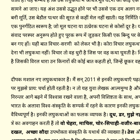
जाता है। यह सम्भव है कि उस लघुकथा में आधारभूत घटना का कोई एक छ
सामने आ जाए। यह अंश उससे उद्भूत होने पर भी उससे एक दम अलग नज़र
बनी मूर्ति, उस बेडौल पत्थर की सूरत से कहीं मेल नहीं खाती। यह निर्मित
एक पुनर्गठित स्वरूप है; जो मूल घटना या उत्प्रेरक घटना से कोसों दूर ह
संवाद परस्पर अनुरूप होते हुए पूरक रूप में जुड़कर किसी एक बिन्दु पर केन
बन गए हों। यही बात विचार-सरणी को लेकर भी है। कोरा विचार लघुकथा 
देना भी लघुकथा नहीं। विचार तो वह धुरी है जिस पर वह कथा घूमती है। वि
है जिसकी विरल धारा उन किनारों की कोई बात कहती हो, जिन्हें छूकर
दीपक मशाल नए लघुकथाकार हैं। मैं सन् 2011 से इनकी लघुकथाएँ पढ़त
पर मुझसे प्राय: चर्चा होती रहती है। न तो यह युवा लेखक आत्ममुग्ध 
निरन्तर आगे बढ़ने में विश्वास रखने वाला है, अपनी विशिष्टता के साथ, अ
भारत के अलावा विश्व-संस्कृति के सम्पर्क में रहने के कारण इनकी लघु
वैविध्यपूर्ण है। इनकी लघुकथाओं का फलक व्यापक है।
दूध
, डर, मुझे न
क्षेत्र का अवगाहन करती हैं तो
वो चेहरा
, माचिस, चोर-सिपाही-वजीर-ब
दखल
, अच्छा सौदा
उपभोक्ता संस्कृति के यथार्थ की व्याख्या हैं
। ठेस
औ