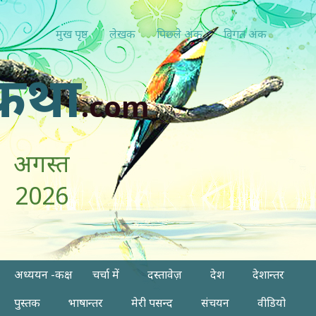
मुख पृष्ठ
लेखक
पिछ्ले अंक
विगत अंक
कथा
.com
अगस्त
2026
अध्ययन -कक्ष
चर्चा में
दस्तावेज़
देश
देशान्तर
पुस्तक
भाषान्तर
मेरी पसन्द
संचयन
वीडियो