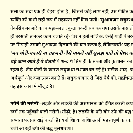
सत्ता का सदा एक ही चेहरा होता है , जिससे कोई लाभ नहीं, उस पीड़ित
व्यक्ति को कभी सही रूप में सहायता नहीं मिल पाती।
‘मुआवज़ा’
लघुकथा 
नेकसिंह बनजारे का कपड़ा–लत्ता, कुत्ता बकरी सब बह गए। उसके पास तो
ही बरसाती तानकर काम चलाते रहे- ‘घर न हतो मालिक, ऐसेई गाड़ी पे बरस
पर सिपाही उसको मुआवज़ा दिलवाने की बात करता है; लेकिनक्यों? यह रहस्य 
‘जब चोरी-चकारी या राहजनी जैसे मामले नहीं सुलझ पाते तो प्रेशर कम
बड़े काम आते हैं ये बंजारे’
ये शब्द थे सिपाही के सत्त्ता और कुशासन
रहता है। क्षेत्रीय बोली के कारण लघुकथा सशक्त बन गई है। सटीक शब
अर्थपूर्ण और कलात्मक बनाते हैं। लघुकथाकार से जिस धैर्य की, गह्नचिन
वह इस रचना में मौजूद है।
‘सोने की नसेनी’
–लड़के और लड़की की असमानता को इंगित करती कथा है
स्वर्ग तक पहुँचाने वाली नसैनी (सीढ़ी) है। लड़की के प्रति घोर उपेक्षा क
सभ्यता पर प्रश्न खड़े करती है। यहाँ शिक्षा या अशिक्षा उतनी महत्त्वपूर्ण कारक
चली आ रही उपेक्षा की बद्ध मूलधारणा।