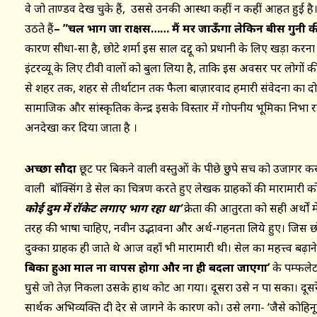
वे जो ताण्डव देख चुके हैं, उससे उनकी आस्था कहीं न कहीं आहत हुई है। वे
उठते हैं
– ”चल भाग जा राक्षस…… मैं मर जाऊँगा लेकिन बीस गुनी कीम
कारण सीधा-सा है, छोटे शर्मा इस साल दद्दू को प्रधानी के लिए खड़ा करना
इंटरव्यू के लिए टीवी वालों को बुला लिया है, ताकि इस अवसर पर लोगों
से शहर तक, शहर से तीर्थाटान तक फैला बाज़ारवाद हमारी संवेदना का दो
सामाजिक और सांस्कृतिक केन्द्र इसके विस्तार में गोपनीय भूमिका निभा रहे ह
अनदेखा कर दिया जाता है ।
अच्छा सौदा
छूट पर बिकने वाली वस्तुओं के पीछे छुपे सच को उजागर कर
वाली बॉक्सिंग डे सेल का चित्रण करते हुए लेखक ग्राहकों की मारामार
कोई दुम में रॉकेट लगाए भाग रहा था’
क्रेता की आतुरता को सही अर्थों 
तरह की भाषा चाहिए, नवीन उद्भावना और अर्थ-गहनता लिये हुए। जिस छोटे 
दुक्का ग्राहक ही जाते थे आज वहाँ भी मारामारी थी। सेल का महत्त्व बढ़ा
बिका हुआ माल ना वापस होगा और ना ही बदला जाएगा’
के पम्फले
घुसे जो तेज़ निकला उसके हाथ कोट आ गया। दूसरा उसे न पा सका। दूसरे
सार्थक अभिव्यक्ति दी देर से जागने के कारण को। उसे लगा- ‘जैसे को