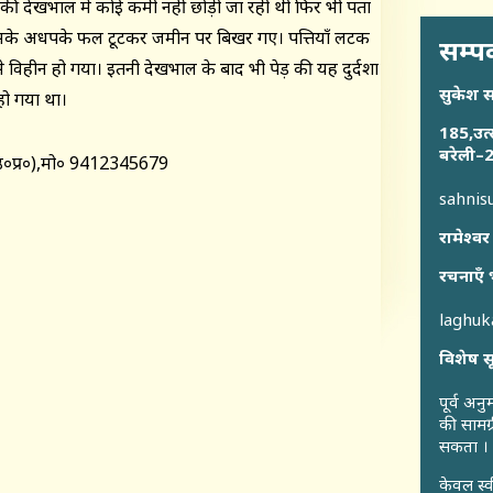
 देखभाल में कोई कमी नहीं छोड़ी जा रही थी फिर भी पता
ा, उसके अधपके फल टूटकर जमीन पर बिखर गए। पत्तियाँ लटक
सम्पर
े विहीन हो गया। इतनी देखभाल के बाद भी पेड़ की यह दुर्दशा
सुकेश 
हो गया था।
185,उत्
बरेली–2
ी (उ०प्र०),मो० 9412345679
sahni
रामेश्वर
रचनाएँ 
laghu
विशेष स
पूर्व अन
की सामग्
सकता ।
केवल स्