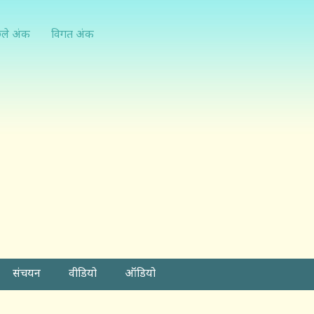
्ले अंक
विगत अंक
संचयन
वीडियो
ऑडियो