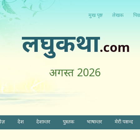
मुख पृष्ठ
लेखक
पिछ
लघुकथा
.com
अगस्त 2026
वेज़
देश
देशान्तर
पुस्तक
भाषान्तर
मेरी पसन्द