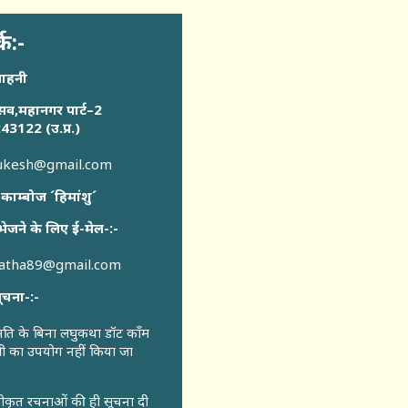
्क:-
साहनी
सव,महानगर पार्ट–2
43122 (उ.प्र.)
sukesh@gmail.com
 काम्बोज ´हिमांशु´
भेजने के लिए ई-मेल-:-
katha89@gmail.com
ूचना-:-
ुमति के बिना लघुकथा डॉट कॉंम
री का उपयोग नहीं किया जा
वीकृत रचनाओं की ही सूचना दी