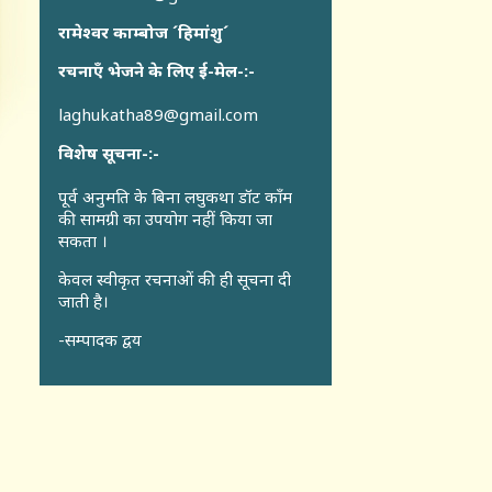
रामेश्वर काम्बोज ´हिमांशु´
रचनाएँ भेजने के लिए ई-मेल-:-
laghukatha89@gmail.com
विशेष सूचना-:-
पूर्व अनुमति के बिना लघुकथा डॉट कॉंम
की सामग्री का उपयोग नहीं किया जा
सकता ।
केवल स्वीकृत रचनाओं की ही सूचना दी
जाती है।
-सम्पादक द्वय