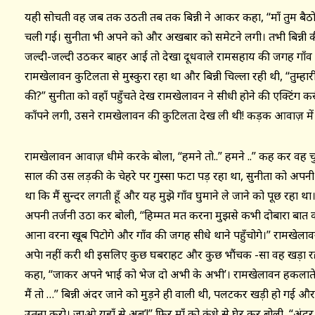
यही सोचती वह जब तक उठती तब तक बिन्नी ने आकर कहा, “माँ तुम बैठो, मैं
चली गई। सुनीता भी अपने को और अखबार को समेटने लगी। तभी बिन्नी
जल्दी-जल्दी उठकर बाहर आई तो देखा दूधवाले रामसहाय की जगह गाँव 
रामखेलावन कुटिलता से मुस्कुरा रहा था और बिन्नी चिल्ला रही थी, “तुम्हा
की?” सुनीता को वहाँ पहुँचते देख रामखेलावन ने सीधी होने की एक्टिंग करी
काँपने लगी, उसने रामखेलावन की कुटिलता देख ली थी! कड़क आवाज़ में ब
रामखेलावन आवाज़ धीमे करके बोला, “हमने तो..” हमने ..” कह कर वह चुप 
साल की उस लड़की के चेहरे पर गुस्सा फटा पड़ रहा था, सुनीता को अपनी
था कि मैं सुन्दर लगती हूँ और यह मुझॆ गाँव घुमाने ले जाने को पूछ रहा थ
अपनी तर्जनी उठा कर बोली, “हिम्मत मत करना मुझसे कभी दोबारा बात 
आना वरना खूब पिटोगे और गाँव की जगह सीधे थाने पहुँचोगे।” रामखेलावन
अपेक्षा नहीं करी थी इसलिए कुछ घबराहट और कुछ भौंचक -सा वह खड़ा रह
कहा, “जाकर अपने भाई को भेज दो अभी के अभी’। रामखेलावन हकलाते 
मैं तो …” बिन्नी अंदर जाने को मुड़ने ही वाली थी, पलटकर खड़ी हो गई औ
उतना करो। जाओ यहाँ से अब’!’’ फिर माँ को कंधे से घेर कर बोली, “अंदर च