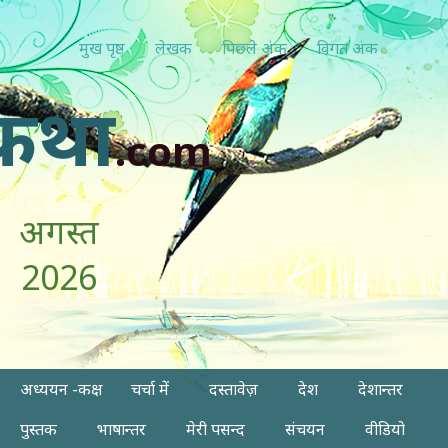
मुख पृष्ठ
लेखक
पिछ्ले अंक
विगत अंक
कथा
.com
अगस्त
2026
अध्ययन -कक्ष
चर्चा में
दस्तावेज़
देश
देशान्तर
पुस्तक
भाषान्तर
मेरी पसन्द
संचयन
वीडियो