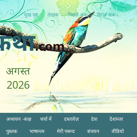
मुख पृष्ठ
लेखक
पिछ्ले अंक
विगत अंक
कथा
.com
अगस्त
2026
अध्ययन -कक्ष
चर्चा में
दस्तावेज़
देश
देशान्तर
पुस्तक
भाषान्तर
मेरी पसन्द
संचयन
वीडियो