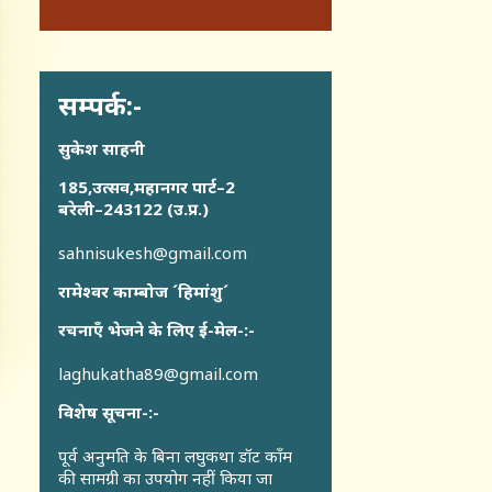
सम्पर्क:-
सुकेश साहनी
185,उत्सव,महानगर पार्ट–2
बरेली–243122 (उ.प्र.)
sahnisukesh@gmail.com
रामेश्वर काम्बोज ´हिमांशु´
रचनाएँ भेजने के लिए ई-मेल-:-
laghukatha89@gmail.com
विशेष सूचना-:-
पूर्व अनुमति के बिना लघुकथा डॉट कॉंम
की सामग्री का उपयोग नहीं किया जा