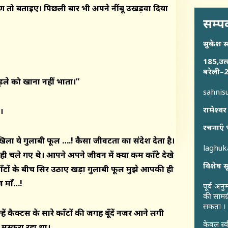
ारण तो बताइए। पिछली बार भी अपने नींबू उखड़वा दिया
सम्पर
सुकेश 
185,उत्
बरेली–2
ड़ले को खाना नहीं भाता।”
sahni
रामेश्वर
े।
रचनाएँ 
खिला ये गुलाबी फूल ….! कैसा जीवटता का संदेश देता है।
laghu
ही चले गए थे। आपने अपने जीवन में क्या कम काँटे देखे
विशेष स
काँटों के बीच सिर उठाए खड़ा गुलाबी फूल मुझे आपकी ही
ज माँ…!
पूर्व अन
की सामग्
सकता ।
ें कैक्टस के सारे
काँटों
की जगह
बूँदें
नजर आने लगी
केवल स्
स्कुरा रहा था।