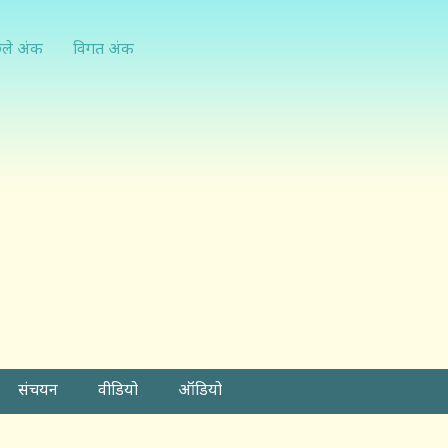
्ले अंक
विगत अंक
संचयन
वीडियो
ऑडियो