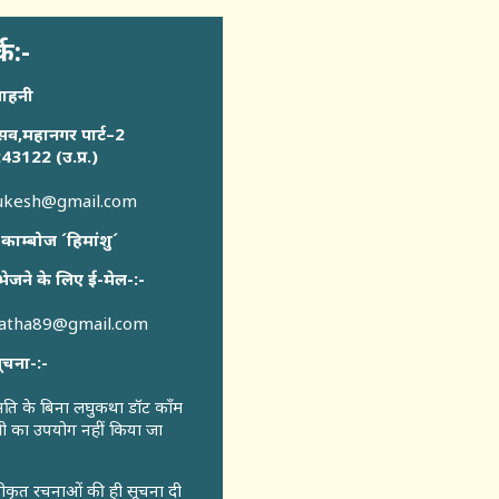
्क:-
साहनी
सव,महानगर पार्ट–2
43122 (उ.प्र.)
sukesh@gmail.com
 काम्बोज ´हिमांशु´
भेजने के लिए ई-मेल-:-
katha89@gmail.com
ूचना-:-
ुमति के बिना लघुकथा डॉट कॉंम
री का उपयोग नहीं किया जा
वीकृत रचनाओं की ही सूचना दी