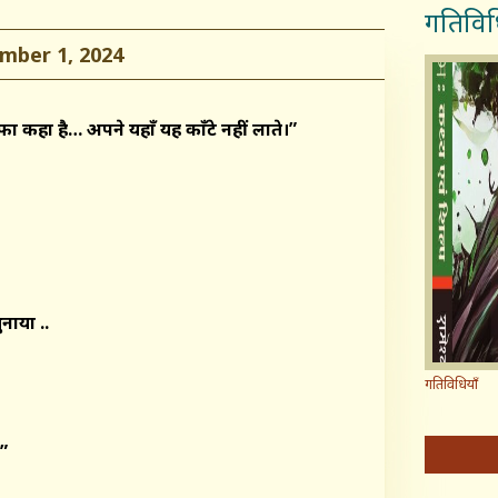
गतिविध
ber 1, 2024
फा कहा है… अपने य
हाँ
यह
काँटे
नहीं लाते।”
नाया ..
गतिविधियाँ
”