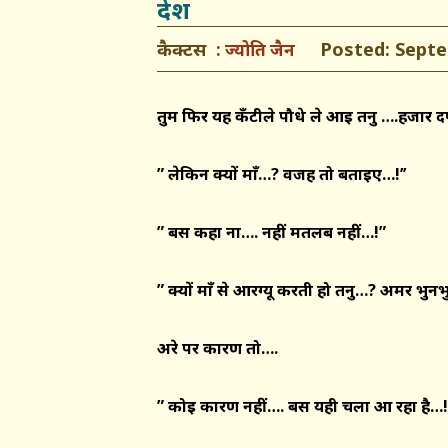
देश
कैक्टस
Posted: Septem
ज्योति जैन
तुम फिर यह
कँटीले
पौधे ले आई तनु ….हजार द
” लेकिन क्यों
माँ
…
?
वजह तो बताइए…!
’’
” बस कहा ना…. नहीं मतलब नहीं…!”
” क्यों
माँ
से आरग्यू करती हो तनु…
?
अमर भुनभु
अरे पर कारण तो….
” कोई कारण नहीं…. बस यही चला आ रहा है…!