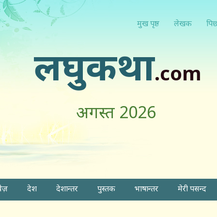
मुख पृष्ठ
लेखक
पिछ
लघुकथा
.com
अगस्त 2026
वेज़
देश
देशान्तर
पुस्तक
भाषान्तर
मेरी पसन्द