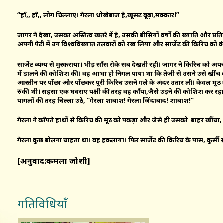
“हाँ,, हाँ,, लोग चिल्लाए। गेरला धोखेबाज है,खूसट बूढ़ा,मक्कार!’’
जादूगर ने देखा, उसका अस्तित्व खतरे में है, उसकी बीसियों वर्षो की ख्याति और प्रति
अपनी पेटी में उन विश्वविख्यात तलवारों को रख लिया और सार्जेट की किरिच को कं
सार्जेट व्यंग्य से मुस्कराया। भीड़ साँस रोके सब देखती रही। जादूगर ने किरिच को अ
में डालने की कोशिश की। वह आधा ही निगल पाया था कि तेजी से उसने उसे खीं
आस्तीन पर पोंछा और पोंछकर पूरी किरिच उसने गले के अंदर उतार ली। केवल मूठ
रुकी थी। सहसा एक घबराए पक्षी की तरह वह काँपा,जैसे उड़ने की कोशिश कर रहा 
पागलों की तरह चिल्ला उठे, ‘‘गेरला शाबाश! गेरला जिंदाबाद! शाबाश!’’
गेरला ने काँपते हाथों से किरिच की मूठ को पकड़ा और जैसे ही उसको बाहर खींचा, 
गेरला कुछ बोलना चाहता था। वह हकलाया। फिर सार्जेट की किरिच के पास, कुर्सी स
[अनुवाद:कमला जोशी]
गतिविधियाँ