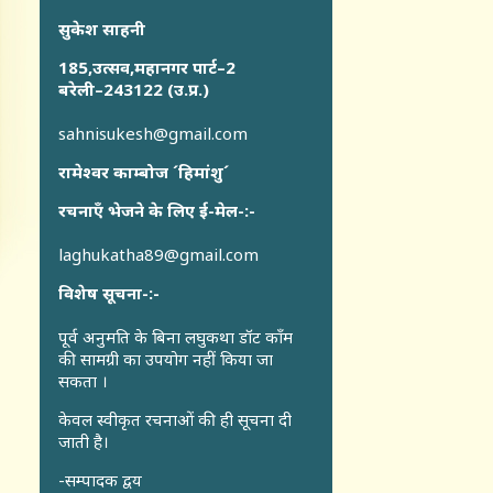
सुकेश साहनी
185,उत्सव,महानगर पार्ट–2
बरेली–243122 (उ.प्र.)
sahnisukesh@gmail.com
रामेश्वर काम्बोज ´हिमांशु´
रचनाएँ भेजने के लिए ई-मेल-:-
laghukatha89@gmail.com
विशेष सूचना-:-
पूर्व अनुमति के बिना लघुकथा डॉट कॉंम
की सामग्री का उपयोग नहीं किया जा
सकता ।
केवल स्वीकृत रचनाओं की ही सूचना दी
जाती है।
-सम्पादक द्वय