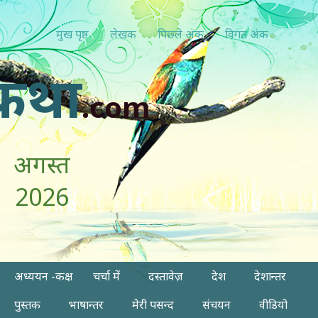
मुख पृष्ठ
लेखक
पिछ्ले अंक
विगत अंक
कथा
.com
अगस्त
2026
अध्ययन -कक्ष
चर्चा में
दस्तावेज़
देश
देशान्तर
पुस्तक
भाषान्तर
मेरी पसन्द
संचयन
वीडियो