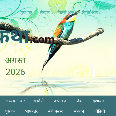
मुख पृष्ठ
लेखक
पिछ्ले अंक
विगत अंक
कथा
.com
अगस्त
2026
अध्ययन -कक्ष
चर्चा में
दस्तावेज़
देश
देशान्तर
पुस्तक
भाषान्तर
मेरी पसन्द
संचयन
वीडियो