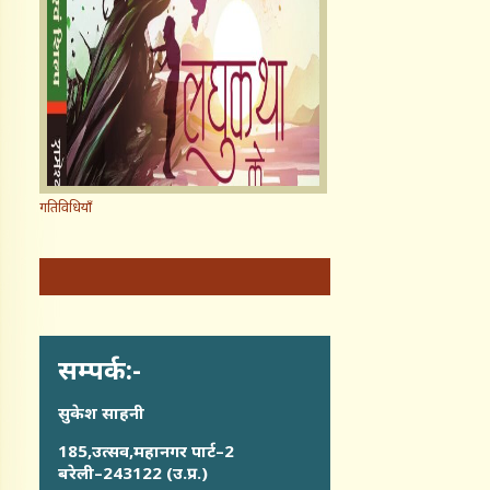
गतिविधियाँ
सम्पर्क:-
सुकेश साहनी
185,उत्सव,महानगर पार्ट–2
बरेली–243122 (उ.प्र.)