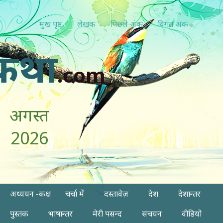
मुख पृष्ठ
लेखक
पिछ्ले अंक
विगत अंक
कथा
.com
अगस्त
2026
अध्ययन -कक्ष
चर्चा में
दस्तावेज़
देश
देशान्तर
पुस्तक
भाषान्तर
मेरी पसन्द
संचयन
वीडियो