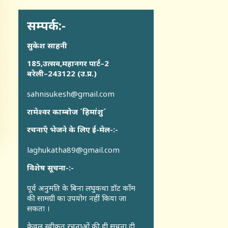
सम्पर्क:-
सुकेश साहनी
185,उत्सव,महानगर पार्ट–2
बरेली–243122 (उ.प्र.)
sahnisukesh@gmail.com
रामेश्वर काम्बोज ´हिमांशु´
रचनाएँ भेजने के लिए ई-मेल-:-
laghukatha89@gmail.com
विशेष सूचना-:-
पूर्व अनुमति के बिना लघुकथा डॉट कॉंम
की सामग्री का उपयोग नहीं किया जा
सकता ।
केवल स्वीकृत रचनाओं की ही सूचना दी