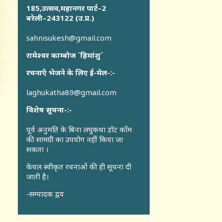
185,उत्सव,महानगर पार्ट–2
बरेली–243122 (उ.प्र.)
sahnisukesh@gmail.com
रामेश्वर काम्बोज ´हिमांशु´
रचनाएँ भेजने के लिए ई-मेल-:-
laghukatha89@gmail.com
विशेष सूचना-:-
पूर्व अनुमति के बिना लघुकथा डॉट कॉंम
की सामग्री का उपयोग नहीं किया जा
सकता ।
केवल स्वीकृत रचनाओं की ही सूचना दी
जाती है।
-सम्पादक द्वय