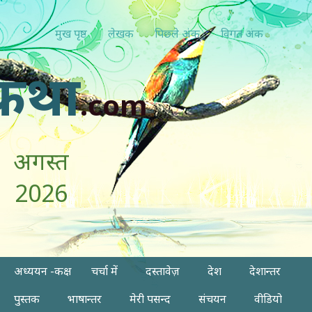
मुख पृष्ठ
लेखक
पिछ्ले अंक
विगत अंक
कथा
.com
अगस्त
2026
अध्ययन -कक्ष
चर्चा में
दस्तावेज़
देश
देशान्तर
पुस्तक
भाषान्तर
मेरी पसन्द
संचयन
वीडियो