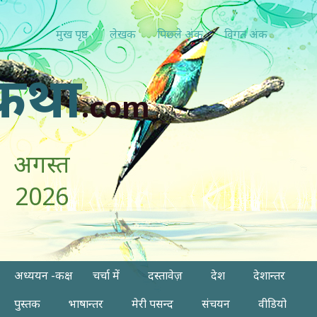
मुख पृष्ठ
लेखक
पिछ्ले अंक
विगत अंक
कथा
.com
अगस्त
2026
अध्ययन -कक्ष
चर्चा में
दस्तावेज़
देश
देशान्तर
पुस्तक
भाषान्तर
मेरी पसन्द
संचयन
वीडियो