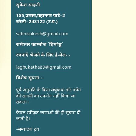
सुकेश साहनी
185,उत्सव,महानगर पार्ट–2
बरेली–243122 (उ.प्र.)
sahnisukesh@gmail.com
रामेश्वर काम्बोज ´हिमांशु´
रचनाएँ भेजने के लिए ई-मेल-:-
laghukatha89@gmail.com
विशेष सूचना-:-
पूर्व अनुमति के बिना लघुकथा डॉट कॉंम
की सामग्री का उपयोग नहीं किया जा
सकता ।
केवल स्वीकृत रचनाओं की ही सूचना दी
जाती है।
-सम्पादक द्वय