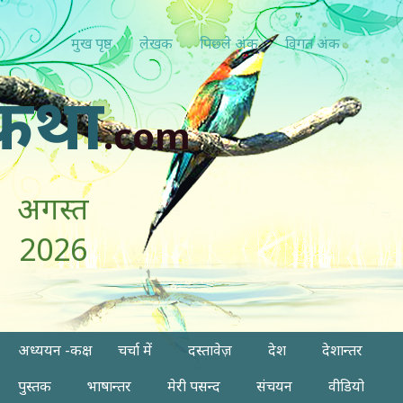
मुख पृष्ठ
लेखक
पिछ्ले अंक
विगत अंक
कथा
.com
अगस्त
2026
अध्ययन -कक्ष
चर्चा में
दस्तावेज़
देश
देशान्तर
पुस्तक
भाषान्तर
मेरी पसन्द
संचयन
वीडियो