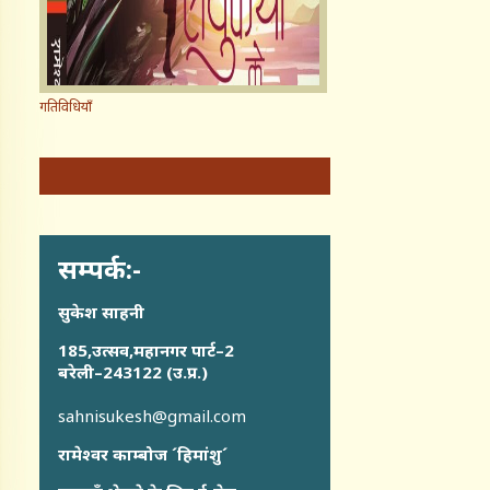
गतिविधियाँ
सम्पर्क:-
सुकेश साहनी
185,उत्सव,महानगर पार्ट–2
बरेली–243122 (उ.प्र.)
sahnisukesh@gmail.com
रामेश्वर काम्बोज ´हिमांशु´