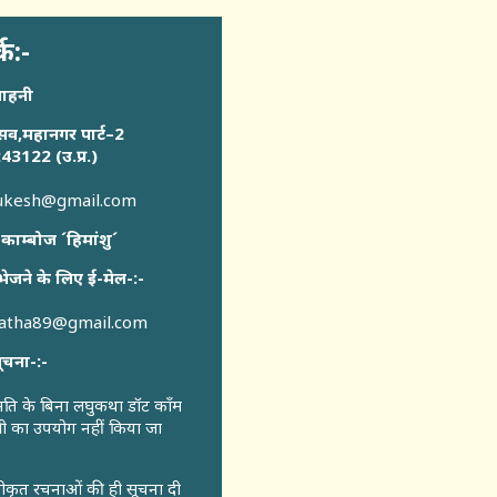
्क:-
साहनी
सव,महानगर पार्ट–2
43122 (उ.प्र.)
sukesh@gmail.com
 काम्बोज ´हिमांशु´
भेजने के लिए ई-मेल-:-
katha89@gmail.com
ूचना-:-
ुमति के बिना लघुकथा डॉट कॉंम
री का उपयोग नहीं किया जा
वीकृत रचनाओं की ही सूचना दी