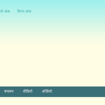
्ले अंक
विगत अंक
संचयन
वीडियो
ऑडियो