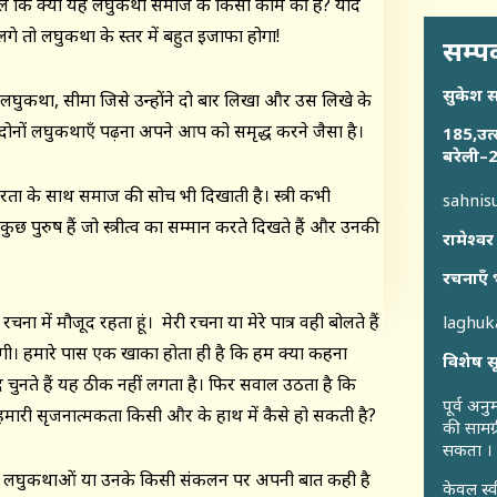
सवाल कि क्या यह लघुकथा समाज के किसी काम की है? यदि
 लगे तो लघुकथा के स्तर में बहुत इजाफा होगा!
सम्पर
सुकेश 
लघुकथा, सीमा जिसे उन्होंने दो बार लिखा और उस लिखे के
दोनों लघुकथाएँ पढ़ना अपने आप को समृद्ध करने जैसा है।
185,उत्
बरेली–2
सुंदरता के साथ समाज की सोच भी दिखाती है। स्त्री कभी
sahni
 कुछ पुरुष हैं जो स्त्रीत्व का सम्मान करते दिखते हैं और उनकी
रामेश्वर
रचनाएँ 
ना में मौजूद रहता हूं। मेरी रचना या मेरे पात्र वही बोलते हैं
laghu
लगी। हमारे पास एक खाका होता ही है कि हम क्या कहना
विशेष स
ुद चुनते हैं यह ठीक नहीं लगता है। फिर सवाल उठता है कि
पूर्व अन
हमारी सृजनात्मकता किसी और के हाथ में कैसे हो सकती है?
की सामग्
सकता ।
ुनिंदा लघुकथाओं या उनके किसी संकलन पर अपनी बात कही है
केवल स्