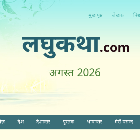
मुख पृष्ठ
लेखक
पिछ
लघुकथा
.com
अगस्त 2026
वेज़
देश
देशान्तर
पुस्तक
भाषान्तर
मेरी पसन्द