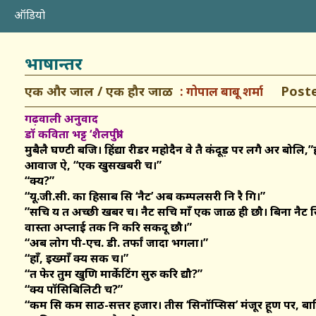
ऑडियो
भाषान्तर
एक और जाल / एक हौर जाळ
Posted:
गोपाल बाबू शर्मा
गढ़वाली अनुवाद
डॉ कविता भट्ट ‘शैलपुत्री’
मुबैलै घण्टी बजि। हिंद्या रीडर महोदैन वे तै कंदूड़ पर लगै अर बो
आवाज ऐ, “एक खुसखबरी च।”
“क्य?”
“यू.जी.सी. का हिसाब सि ‘नैट’ अब कम्पलसरी नि रै गि।”
”सचि य त अच्छी खबर च। नैट सचि माँ एक जाळ ही छौ। बिना नैट सि म
वास्ता अप्लाई तक नि करि सकदू छौ।”
“अब लोग पी-एच. डी. तर्फां जादा भगला।”
“हाँ, इख्माँ क्य सक च।”
“त फेर तुम खुणि मार्केटिंग सुरु करि द्यौ?”
“क्य पॉसिबिलिटी च?”
“कम सि कम साठ-सत्तर हजार। तीस ‘सिनॉप्सिस’ मंजूर हूण पर, 