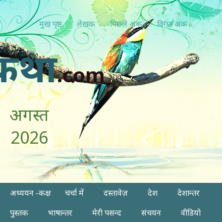
मुख पृष्ठ
लेखक
पिछ्ले अंक
विगत अंक
कथा
.com
अगस्त
2026
अध्ययन -कक्ष
चर्चा में
दस्तावेज़
देश
देशान्तर
पुस्तक
भाषान्तर
मेरी पसन्द
संचयन
वीडियो