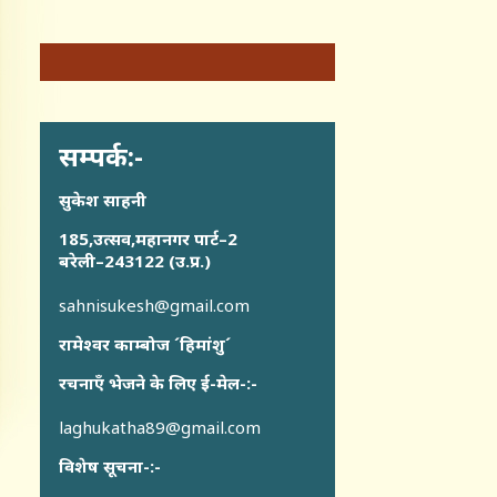
सम्पर्क:-
सुकेश साहनी
185,उत्सव,महानगर पार्ट–2
बरेली–243122 (उ.प्र.)
sahnisukesh@gmail.com
रामेश्वर काम्बोज ´हिमांशु´
रचनाएँ भेजने के लिए ई-मेल-:-
laghukatha89@gmail.com
विशेष सूचना-:-