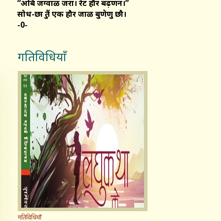
“अबि जग्वाळ जरा। रेट हौर बढ़णन।”
सोध-छात्रु तैं एक हौर जाळ बुणेणु छौ।
-0-
गतिविधियाँ
गतिविधियाँ