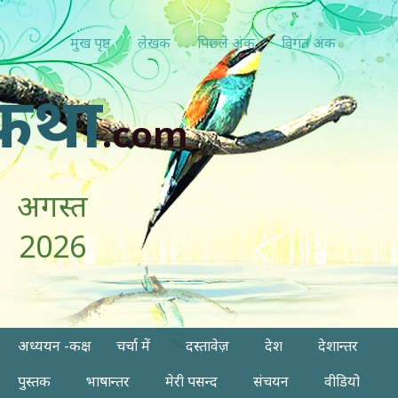
मुख पृष्ठ
लेखक
पिछ्ले अंक
विगत अंक
कथा
.com
अगस्त
2026
अध्ययन -कक्ष
चर्चा में
दस्तावेज़
देश
देशान्तर
पुस्तक
भाषान्तर
मेरी पसन्द
संचयन
वीडियो