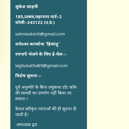
सुकेश साहनी
185,उत्सव,महानगर पार्ट–2
बरेली–243122 (उ.प्र.)
sahnisukesh@gmail.com
रामेश्वर काम्बोज ´हिमांशु´
रचनाएँ भेजने के लिए ई-मेल-:-
laghukatha89@gmail.com
विशेष सूचना-:-
पूर्व अनुमति के बिना लघुकथा डॉट कॉंम
की सामग्री का उपयोग नहीं किया जा
सकता ।
केवल स्वीकृत रचनाओं की ही सूचना दी
जाती है।
-सम्पादक द्वय