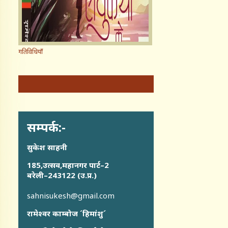
गतिविधियाँ
सम्पर्क:-
सुकेश साहनी
185,उत्सव,महानगर पार्ट–2
बरेली–243122 (उ.प्र.)
sahnisukesh@gmail.com
रामेश्वर काम्बोज ´हिमांशु´