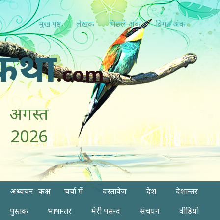
मुख पृष्ठ
लेखक
पिछ्ले अंक
विगत अंक
कथा
.com
अगस्त
2026
अध्ययन -कक्ष
चर्चा में
दस्तावेज़
देश
देशान्तर
पुस्तक
भाषान्तर
मेरी पसन्द
संचयन
वीडियो