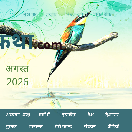
मुख पृष्ठ
लेखक
पिछ्ले अंक
विगत अंक
कथा
.com
अगस्त
2026
अध्ययन -कक्ष
चर्चा में
दस्तावेज़
देश
देशान्तर
पुस्तक
भाषान्तर
मेरी पसन्द
संचयन
वीडियो