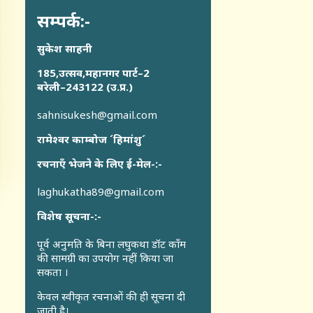
सम्पर्क:-
सुकेश साहनी
185,उत्सव,महानगर पार्ट–2
बरेली–243122 (उ.प्र.)
sahnisukesh@gmail.com
रामेश्वर काम्बोज ´हिमांशु´
रचनाएँ भेजने के लिए ई-मेल-:-
laghukatha89@gmail.com
विशेष सूचना-:-
पूर्व अनुमति के बिना लघुकथा डॉट कॉंम
की सामग्री का उपयोग नहीं किया जा
सकता ।
केवल स्वीकृत रचनाओं की ही सूचना दी
जाती है।