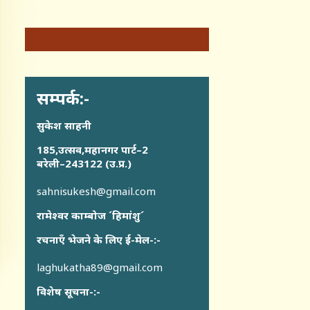
सम्पर्क:-
सुकेश साहनी
185,उत्सव,महानगर पार्ट–2
बरेली–243122 (उ.प्र.)
sahnisukesh@gmail.com
रामेश्वर काम्बोज ´हिमांशु´
रचनाएँ भेजने के लिए ई-मेल-:-
laghukatha89@gmail.com
विशेष सूचना-:-