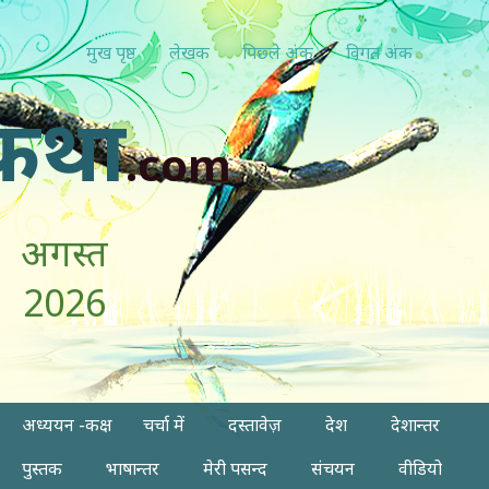
मुख पृष्ठ
लेखक
पिछ्ले अंक
विगत अंक
कथा
.com
अगस्त
2026
अध्ययन -कक्ष
चर्चा में
दस्तावेज़
देश
देशान्तर
पुस्तक
भाषान्तर
मेरी पसन्द
संचयन
वीडियो