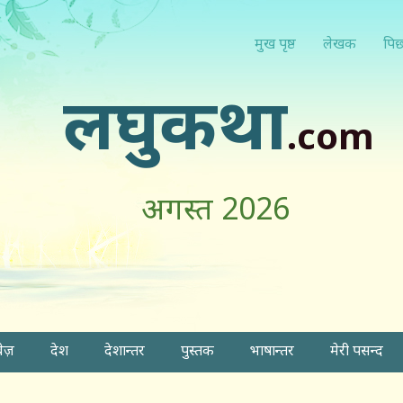
मुख पृष्ठ
लेखक
पिछ
लघुकथा
.com
अगस्त 2026
वेज़
देश
देशान्तर
पुस्तक
भाषान्तर
मेरी पसन्द