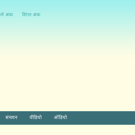
्ले अंक
विगत अंक
संचयन
वीडियो
ऑडियो