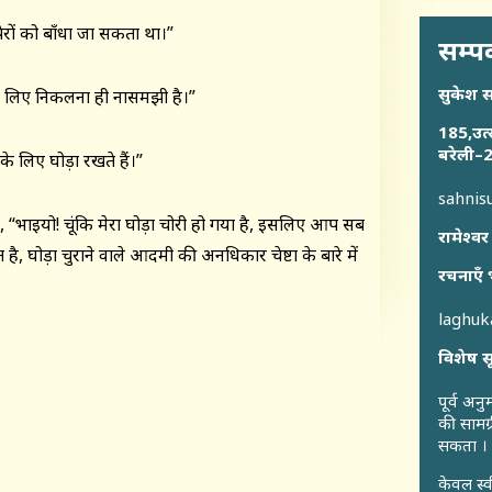
 पैरों को बाँधा जा सकता था।”
सम्पर
सुकेश 
 के लिए निकलना ही नासमझी है।”
185,उत्
बरेली–2
 लिए घोड़ा रखते हैं।”
sahni
 “भाइयो! चूंकि मेरा घोड़ा चोरी हो गया है, इसलिए आप सब
रामेश्वर
है, घोड़ा चुराने वाले आदमी की अनधिकार चेष्टा के बारे में
रचनाएँ 
laghu
विशेष स
पूर्व अन
की सामग्
सकता ।
केवल स्