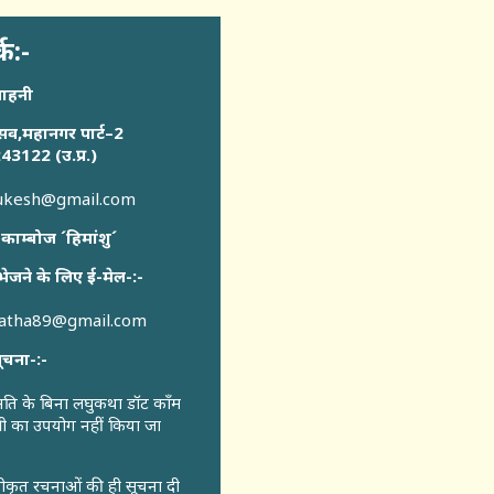
्क:-
साहनी
सव,महानगर पार्ट–2
43122 (उ.प्र.)
sukesh@gmail.com
 काम्बोज ´हिमांशु´
भेजने के लिए ई-मेल-:-
katha89@gmail.com
ूचना-:-
ुमति के बिना लघुकथा डॉट कॉंम
री का उपयोग नहीं किया जा
वीकृत रचनाओं की ही सूचना दी